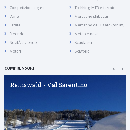
Competizioni e gare
Trekking, MTB e ferrate
Varie
Mercatino skibazar
Estate
Mercatino dell'usato (forum)
Freeride
Meteo e neve
NovitÃ aziende
Scuola sci
Motori
Skiworld
COMPRENSORI
Reinswald - Val Sarentino