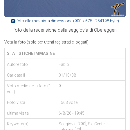
foto alla massima dimensione (900 x 675 - 254198 byte)
foto della recensione della seggiovia di Obereggen
Vota la foto (solo per utenti registrati e loggati).
STATISTICHE IMMAGINE
Autore foto
Fabio
Caricata il
31/10/08
Voto medio della foto (1
9
voti)
Foto vista
1563 volte
ultima visita
6/8/26 - 19:45
Keyword(s)
Seggiovia [790], Ski Center
Latemar [23],