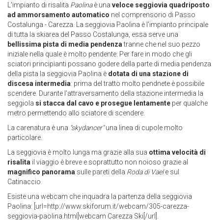
L'impianto di risalita
Paolina
è una
veloce seggiovia quadriposto
ad ammorsamento automatico
nel comprensorio di Passo
Costalunga - Carezza. La seggiovia Paolina è l'impianto principale
di tutta la skiarea del Passo Costalunga, essa serve una
bellissima pista di media pendenza
tranne che nel suo pezzo
iniziale nella quale è molto pendente. Per fare in modo che gli
sciatori principianti possano godere della parte di media pendenza
della pista la seggiovia Paolina è
dotata di una stazione di
discesa intermedia
: prima del tratto molto pendnete è possibile
scendere. Durante l'attraversamento della stazione intermedia la
seggiola
si stacca dal cavo e prosegue lentamente
per qualche
metro permettendo allo sciatore di scendere.
La carenatura è una
"skydancer"
una linea di cupole molto
particolare.
La seggiovia è molto lunga ma grazie alla sua
ottima velocità di
risalita
il viaggio è breve e soprattutto non noioso grazie al
magnifico panorama
sulle pareti della
Roda di Vael
e sul
Catinaccio.
Esiste una webcam che inquadra la partenza della seggiovia
Paolina: [url=http://www.skiforum.it/webcam/305-carezza-
seggiovia-paolina.html]webcam Carezza Ski[/url].