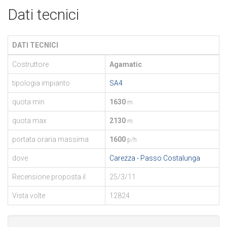
Dati tecnici
DATI TECNICI
Costruttore
Agamatic
tipologia impianto
SA4
quota min
1630
m
quota max
2130
m
portata oraria massima
1600
p/h
dove
Carezza - Passo Costalunga
Recensione proposta il
25/3/11
Vista volte
12824