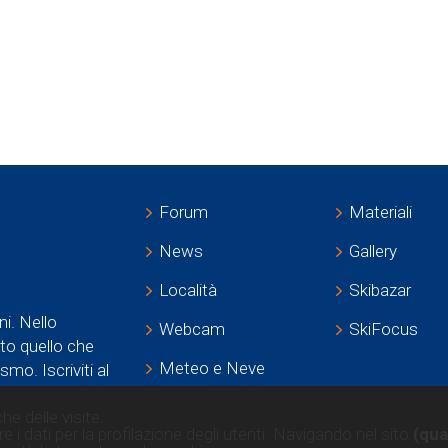
Forum
Materiali
News
Gallery
Località
Skibazar
ni. Nello
Webcam
SkiFocus
tto quello che
Meteo e Neve
smo. Iscriviti al
Estate
he delle visite.
e i dati per la profilazione degli utenti. Navigando nel sito
(qua