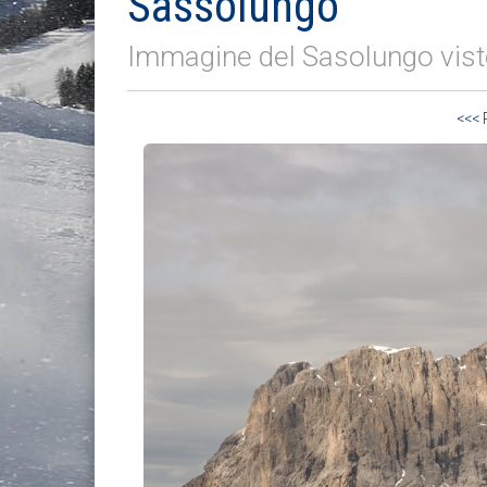
Sassolungo
Immagine del Sasolungo visto
<<<