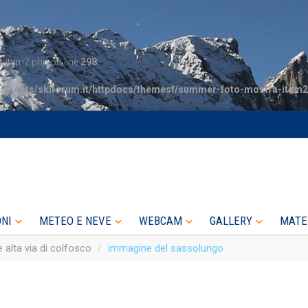
item2.php on line
298
/vhosts/skiforum.it/httpdocs/themesf/summer-foto-mostra-item2
ONI
METEO E NEVE
WEBCAM
GALLERY
MATE
alta via di colfosco
immagine del sassolungo