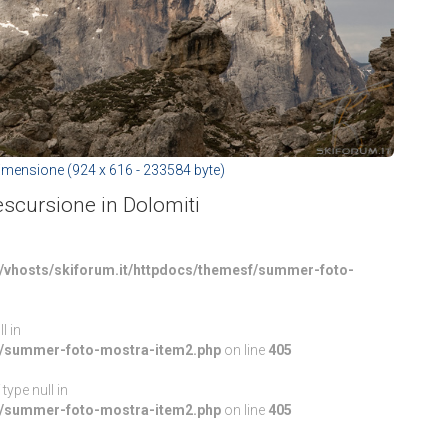
imensione (924 x 616 - 233584 byte)
scursione in Dolomiti
/vhosts/skiforum.it/httpdocs/themesf/summer-foto-
l in
sf/summer-foto-mostra-item2.php
on line
405
type null in
sf/summer-foto-mostra-item2.php
on line
405