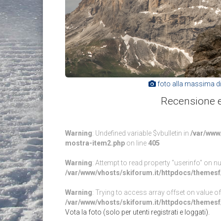
foto alla massima d
Recensione e
Warning
: Undefined variable $vbulletin in
/var/www
mostra-item2.php
on line
405
Warning
: Attempt to read property "userinfo" on nul
/var/www/vhosts/skiforum.it/httpdocs/theme
Warning
: Trying to access array offset on value of 
/var/www/vhosts/skiforum.it/httpdocs/theme
Vota la foto (solo per utenti registrati e loggati).