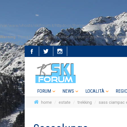
/var/www/vhosts/skiforum.it/httpdocs/themesf/summer-foto-mostra-
Warning
: Trying to access array offset on value of type null in
/var/www
not-logged">
FORUM
NEWS
LOCALITÀ
REGI
home
estate
trekking
sass ciampac e 