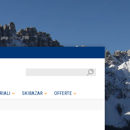
.php
on line
298
RIALI
SKIBAZAR
OFFERTE