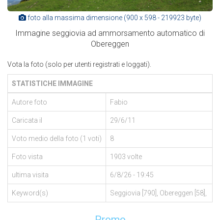
foto alla massima dimensione (900 x 598 - 219923 byte)
Immagine seggiovia ad ammorsamento automatico di
Obereggen
Vota la foto (solo per utenti registrati e loggati).
STATISTICHE IMMAGINE
Autore foto
Fabio
Caricata il
29/6/11
Voto medio della foto (1 voti)
8
Foto vista
1903 volte
ultima visita
6/8/26 - 19:45
Keyword(s)
Seggiovia [790], Obereggen [58],
Promo