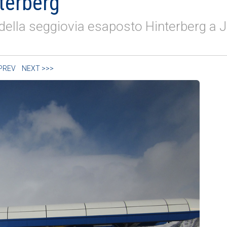
terberg
della seggiovia esaposto Hinterberg a Jo
 PREV
NEXT >>>