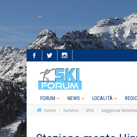
/var/www/vhosts/skiforum.it/httpdocs/themesf/localita-lifts-foto-mos
Warning
: Trying to access array offset on value of type null in
/var/www
not-logged">
FORUM
NEWS
LOCALITÀ
REGI
home
turismo
lifts
seggiovia hinterb