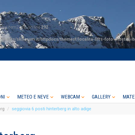
tra-item2.php on line
292
/vhosts/skiforum.it/httpdocs/themesf/localita-lifts-foto-mostra-i
ONI
METEO E NEVE
WEBCAM
GALLERY
MATE
erg
seggiovia 6 posti hinterberg in alto adige