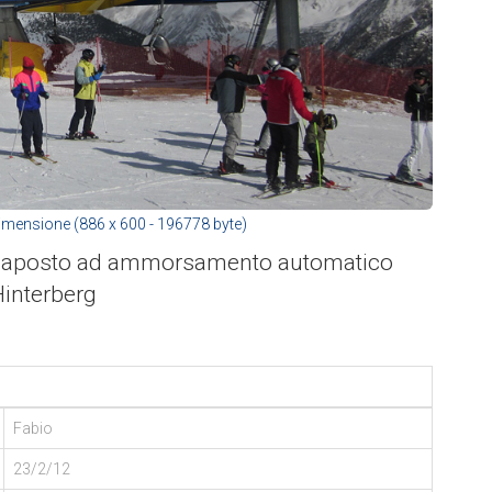
imensione (886 x 600 - 196778 byte)
esaposto ad ammorsamento automatico
interberg
Fabio
23/2/12