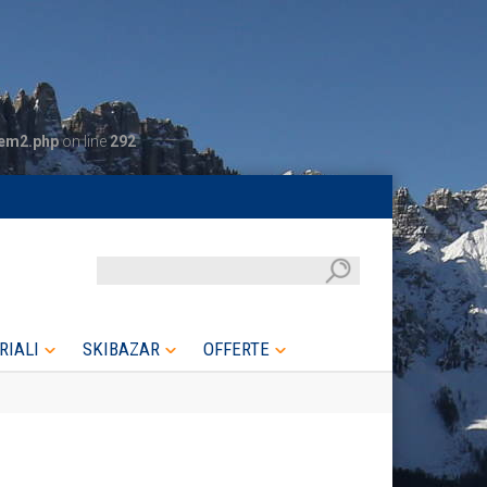
tem2.php
on line
292
RIALI
SKIBAZAR
OFFERTE