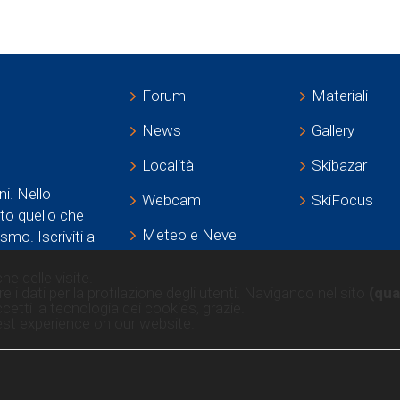
Forum
Materiali
News
Gallery
Località
Skibazar
ni. Nello
Webcam
SkiFocus
tto quello che
Meteo e Neve
smo. Iscriviti al
Estate
he delle visite.
e i dati per la profilazione degli utenti. Navigando nel sito
(qua
cetti la tecnologia dei cookies, grazie.
st experience on our website.
ti
info legali
informativa su