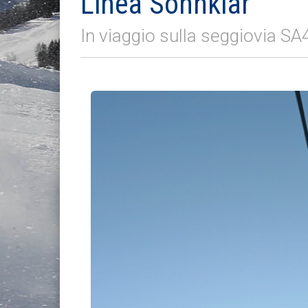
Linea Sonnklar
In viaggio sulla seggiovia SA4