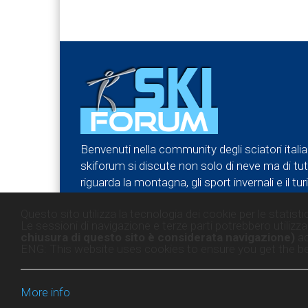
Benvenuti nella community degli sciatori italia
skiforum si discute non solo di neve ma di tu
riguarda la montagna, gli sport invernali e il turi
forum e partecipa attivamente.
Questo sito utilizza la tecnologia dei cookie per le statistic
Le sessioni di navigazione e terze parti potrebbero utilizzar
chiusura di questo sito è considerata navigazione)
ac
ENG: This website uses cookies to ensure you get the be
More info
@2016 Skiforum
contat