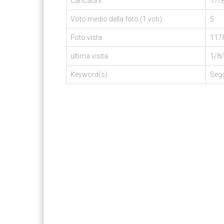
Caricata il
17/
Voto medio della foto (1 voti)
5
Foto vista
1178
ultima visita
1/8/
Keyword(s)
Segg