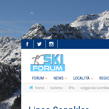
/var/www/vhosts/skiforum.it/httpdocs/themesf/localita-lifts-foto-mos
Warning
: Trying to access array offset on value of type null in
/var/www
not-logged">
FORUM
NEWS
LOCALITÀ
REGI
home
turismo
lifts
seggiovia sonnkla