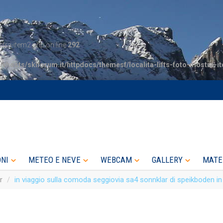
tra-item2.php on line
292
/vhosts/skiforum.it/httpdocs/themesf/localita-lifts-foto-mostra-i
ONI
METEO E NEVE
WEBCAM
GALLERY
MATE
r
in viaggio sulla comoda seggiovia sa4 sonnklar di speikboden in 