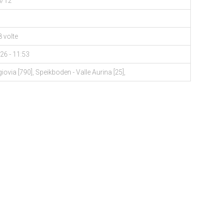
8/12
 volte
26 - 11:53
iovia [790], Speikboden - Valle Aurina [25],