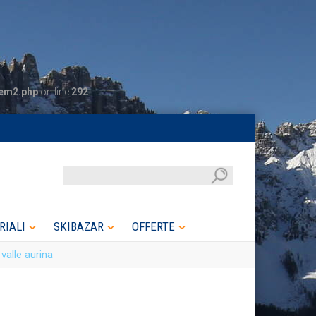
tem2.php
on line
292
RIALI
SKIBAZAR
OFFERTE
valle aurina