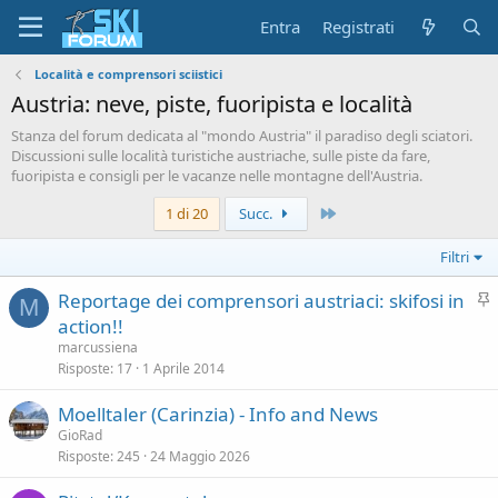
Entra
Registrati
Località e comprensori sciistici
Austria: neve, piste, fuoripista e località
Stanza del forum dedicata al "mondo Austria" il paradiso degli sciatori.
Discussioni sulle località turistiche austriache, sulle piste da fare,
fuoripista e consigli per le vacanze nelle montagne dell'Austria.
Ultimo
1 di 20
Succ.
Filtri
I
Reportage dei comprensori austriaci: skifosi in
M
n
action!!
e
marcussiena
v
Risposte
17
1 Aprile 2014
i
Moelltaler (Carinzia) - Info and News
d
GioRad
e
Risposte
245
24 Maggio 2026
n
z