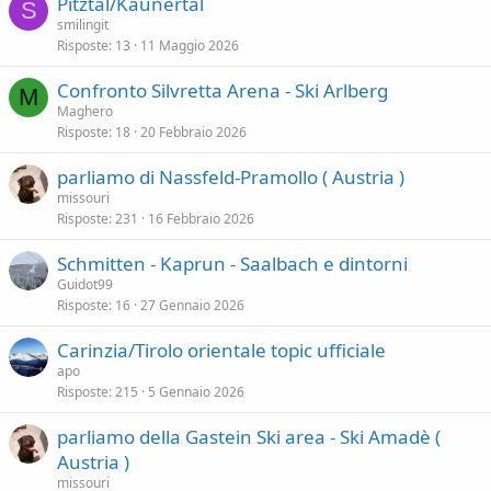
Pitztal/Kaunertal
S
a
smilingit
Risposte
13
11 Maggio 2026
Confronto Silvretta Arena - Ski Arlberg
M
Maghero
Risposte
18
20 Febbraio 2026
parliamo di Nassfeld-Pramollo ( Austria )
missouri
Risposte
231
16 Febbraio 2026
Schmitten - Kaprun - Saalbach e dintorni
Guidot99
Risposte
16
27 Gennaio 2026
Carinzia/Tirolo orientale topic ufficiale
apo
Risposte
215
5 Gennaio 2026
parliamo della Gastein Ski area - Ski Amadè (
Austria )
missouri