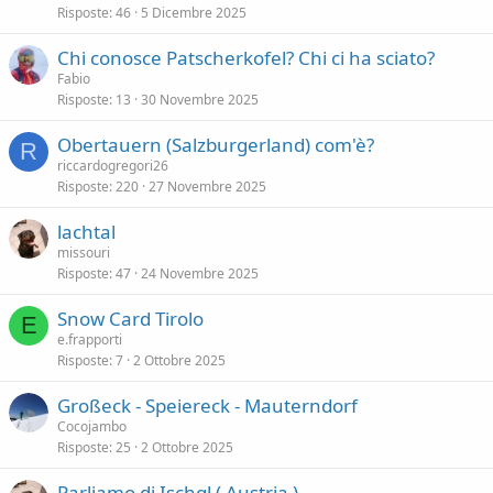
Risposte
46
5 Dicembre 2025
Chi conosce Patscherkofel? Chi ci ha sciato?
Fabio
Risposte
13
30 Novembre 2025
Obertauern (Salzburgerland) com'è?
R
riccardogregori26
Risposte
220
27 Novembre 2025
lachtal
missouri
Risposte
47
24 Novembre 2025
Snow Card Tirolo
E
e.frapporti
Risposte
7
2 Ottobre 2025
Großeck - Speiereck - Mauterndorf
Cocojambo
Risposte
25
2 Ottobre 2025
Parliamo di Ischgl ( Austria )