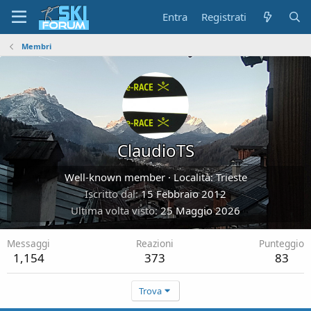
Entra
Registrati
Membri
ClaudioTS
Well-known member
·
Località:
Trieste
Iscritto dal
15 Febbraio 2012
Ultima volta visto
25 Maggio 2026
Messaggi
Reazioni
Punteggio
1,154
373
83
Trova