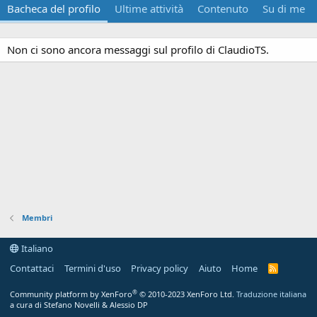
Bacheca del profilo
Ultime attività
Contenuto
Su di me
Non ci sono ancora messaggi sul profilo di ClaudioTS.
Membri
Italiano
Contattaci
Termini d'uso
Privacy policy
Aiuto
Home
R
S
S
®
Community platform by XenForo
© 2010-2023 XenForo Ltd.
Traduzione italiana
a cura di Stefano Novelli & Alessio DP