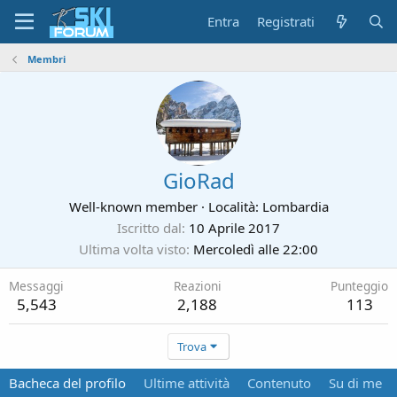
Entra
Registrati
Membri
GioRad
Well-known member
·
Località:
Lombardia
Iscritto dal
10 Aprile 2017
Ultima volta visto
Mercoledì alle 22:00
Messaggi
Reazioni
Punteggio
5,543
2,188
113
Trova
Bacheca del profilo
Ultime attività
Contenuto
Su di me