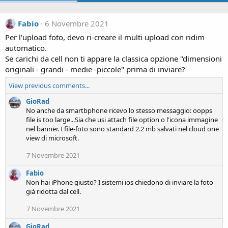
Fabio
6 Novembre 2021
Per l'upload foto, devo ri-creare il multi upload con ridim
automatico.
Se carichi da cell non ti appare la classica opzione "dimensioni
originali - grandi - medie -piccole" prima di inviare?
View previous comments...
GioRad
No anche da smartbphone ricevo lo stesso messaggio: oopps
file is too large...Sia che usi attach file option o l'icona immagine
nel banner. I file-foto sono standard 2.2 mb salvati nel cloud one
view di microsoft.
7 Novembre 2021
Fabio
Non hai iPhone giusto? I sistemi ios chiedono di inviare la foto
già ridotta dal cell.
7 Novembre 2021
GioRad