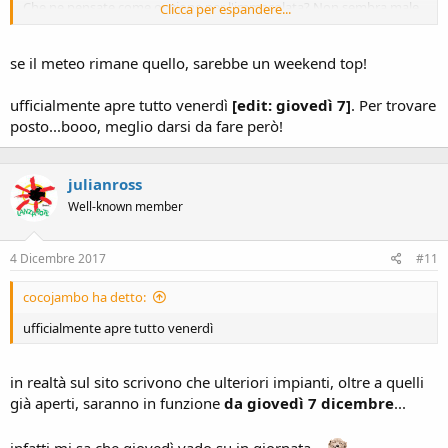
Che ne pensate come opzione per l'immacolata? Non sembra male..
Clicca per espandere...
sempre che si trovi posto
se il meteo rimane quello, sarebbe un weekend top!
ufficialmente apre tutto venerdì
[edit: giovedì 7]
. Per trovare
posto...booo, meglio darsi da fare però!
julianross
Well-known member
4 Dicembre 2017
#11
cocojambo ha detto:
ufficialmente apre tutto venerdì
in realtà sul sito scrivono che ulteriori impianti, oltre a quelli
già aperti, saranno in funzione
da giovedì 7 dicembre
...