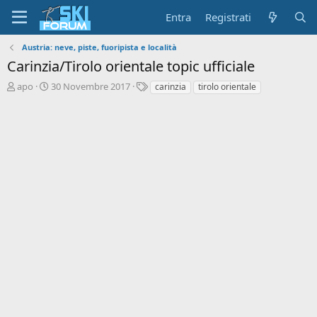
Entra
Registrati
Austria: neve, piste, fuoripista e località
Carinzia/Tirolo orientale topic ufficiale
A
D
T
apo
30 Novembre 2017
carinzia
tirolo orientale
u
a
a
t
t
g
o
a
r
d
e
'
d
i
i
n
s
i
c
z
u
i
s
o
s
i
o
n
e