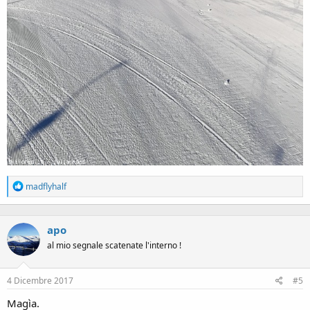
R
madflyhalf
e
a
c
apo
t
i
al mio segnale scatenate l'interno !
o
n
s
4 Dicembre 2017
#5
:
Magìa.