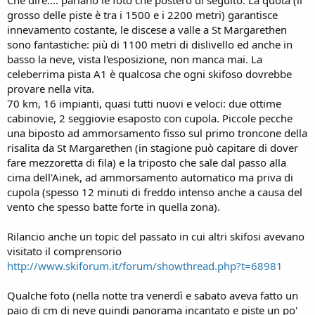
Che dire.... parlano le foto che posterò di seguito. La quota (il
grosso delle piste è tra i 1500 e i 2200 metri) garantisce
innevamento costante, le discese a valle a St Margarethen
sono fantastiche: più di 1100 metri di dislivello ed anche in
basso la neve, vista l'esposizione, non manca mai. La
celeberrima pista A1 è qualcosa che ogni skifoso dovrebbe
provare nella vita.
70 km, 16 impianti, quasi tutti nuovi e veloci: due ottime
cabinovie, 2 seggiovie esaposto con cupola. Piccole pecche
una biposto ad ammorsamento fisso sul primo troncone della
risalita da St Margarethen (in stagione può capitare di dover
fare mezzoretta di fila) e la triposto che sale dal passo alla
cima dell'Ainek, ad ammorsamento automatico ma priva di
cupola (spesso 12 minuti di freddo intenso anche a causa del
vento che spesso batte forte in quella zona).
Rilancio anche un topic del passato in cui altri skifosi avevano
visitato il comprensorio
http://www.skiforum.it/forum/showthread.php?t=68981
Qualche foto (nella notte tra venerdì e sabato aveva fatto un
paio di cm di neve quindi panorama incantato e piste un po'