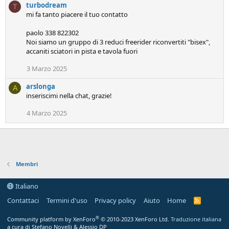
turbodream
T
a
mi fa tanto piacere il tuo contatto
c
t
paolo 338 822302
i
Noi siamo un gruppo di 3 reduci freerider riconvertiti "bisex",
o
accaniti sciatori in pista e tavola fuori
n
s
3 Marzo 2025
:
arslonga
A
inseriscimi nella chat, grazie!
4 Marzo 2025
Membri
Italiano
Contattaci
Termini d'uso
Privacy policy
Aiuto
Home
R
S
S
®
Community platform by XenForo
© 2010-2023 XenForo Ltd.
Traduzione italiana
a cura di Stefano Novelli & Alessio DP