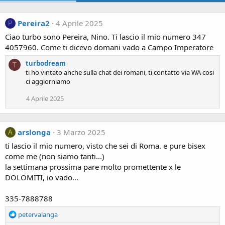
Pereira2
4 Aprile 2025
P
Ciao turbo sono Pereira, Nino. Ti lascio il mio numero 347
4057960. Come ti dicevo domani vado a Campo Imperatore
turbodream
T
ti ho vintato anche sulla chat dei romani, ti contatto via WA cosi
ci aggiorniamo
4 Aprile 2025
arslonga
3 Marzo 2025
A
ti lascio il mio numero, visto che sei di Roma. e pure bisex
come me (non siamo tanti...)
la settimana prossima pare molto promettente x le
DOLOMITI, io vado...
335-7888788
R
petervalanga
e