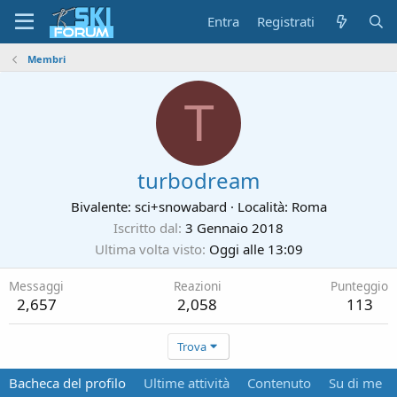
Entra
Registrati
Membri
T
turbodream
Bivalente: sci+snowabard
·
Località:
Roma
Iscritto dal
3 Gennaio 2018
Ultima volta visto
Oggi alle 13:09
Messaggi
Reazioni
Punteggio
2,657
2,058
113
Trova
Bacheca del profilo
Ultime attività
Contenuto
Su di me