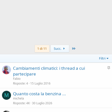
Ultimo
1 di 11
Succ.
Filtri
I
Cambiamenti climatici: i thread a cui
n
partecipare
e
Fabio
v
Risposte
4
15 Luglio 2016
i
Quanto costa la benzina ...
d
M
michela
e
Risposte
4K
30 Luglio 2026
n
z