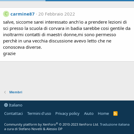
carmine87
20 Febbraio 2022
C
salve, siccome sarei interessato anch'io a prendere lezioni di
sci presso la scuola di corvara in badia sarebbe cosi gentile da
inoltrarmi contatti di maestri donne,mi sono permesso
perchè in una vecchia discussione avevo letto che ne
conosceva diverse.
grazie
Membri
Italiano
Contattaci
Termini d'uso
Privacy policy
Aiuto
Home
R
S
S
®
Community platform by XenForo
© 2010-2023 XenForo Ltd.
Traduzione italiana
a cura di Stefano Novelli & Alessio DP