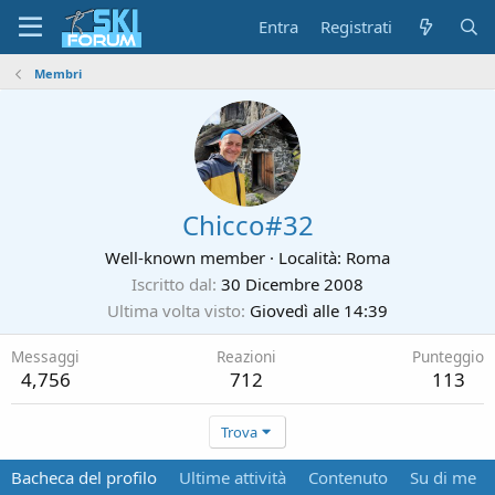
Entra
Registrati
Membri
Chicco#32
Well-known member
·
Località:
Roma
Iscritto dal
30 Dicembre 2008
Ultima volta visto
Giovedì alle 14:39
Messaggi
Reazioni
Punteggio
4,756
712
113
Trova
Bacheca del profilo
Ultime attività
Contenuto
Su di me