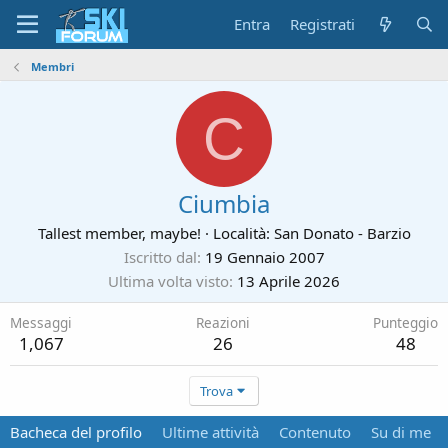
Entra
Registrati
Membri
C
Ciumbia
Tallest member, maybe!
·
Località:
San Donato - Barzio
Iscritto dal
19 Gennaio 2007
Ultima volta visto
13 Aprile 2026
Messaggi
Reazioni
Punteggio
1,067
26
48
Trova
Bacheca del profilo
Ultime attività
Contenuto
Su di me