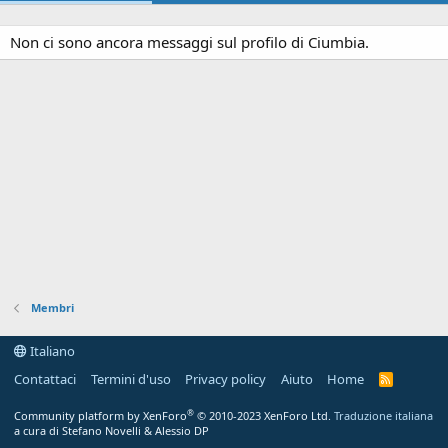
Non ci sono ancora messaggi sul profilo di Ciumbia.
Membri
Italiano
Contattaci
Termini d'uso
Privacy policy
Aiuto
Home
R
S
S
®
Community platform by XenForo
© 2010-2023 XenForo Ltd.
Traduzione italiana
a cura di Stefano Novelli & Alessio DP