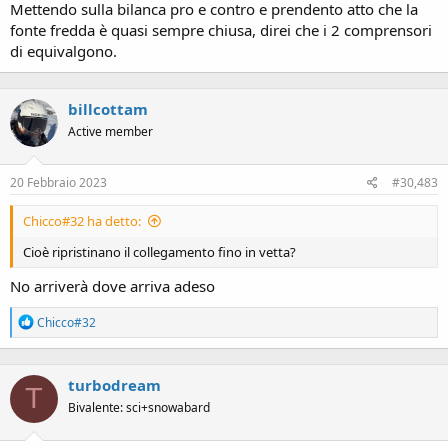
Mettendo sulla bilanca pro e contro e prendento atto che la
fonte fredda è quasi sempre chiusa, direi che i 2 comprensori
di equivalgono.
billcottam
Active member
20 Febbraio 2023
#30,483
Chicco#32 ha detto:
Cioè ripristinano il collegamento fino in vetta?
No arriverà dove arriva adeso
R
Chicco#32
e
a
c
turbodream
t
T
i
Bivalente: sci+snowabard
o
n