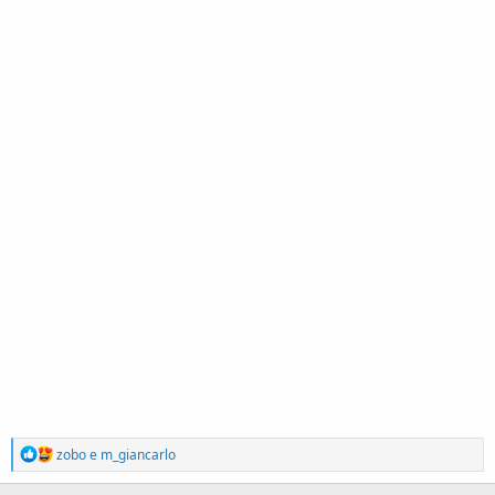
R
zobo
e
m_giancarlo
e
a