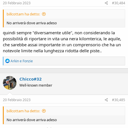
s
20 Febbraio 2023
#30,484
:
billcottam ha detto:
No arriverà dove arriva adeso
quindi sempre "diversamente utile", non considerando la
possibilità di riportare in vita una nera kilomterica, le aquile,
che sarebbe assai importante in un comprensorio che ha un
notevole limite nella lunghezza ridotta delle piste..
R
Arkin
e
Fonzie
e
a
c
Chicco#32
t
i
Well-known member
o
n
s
20 Febbraio 2023
#30,485
:
billcottam ha detto:
No arriverà dove arriva adeso