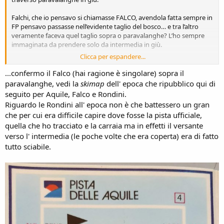
Falchi, che io pensavo si chiamasse FALCO, avendola fatta sempre in
FP pensavo passasse nell’evidente taglio del bosco… e tra l’altro
veramente faceva quel taglio sopra o paravalanghe? L’ho sempre
immaginata da prendere solo da intermedia in giù.
Clicca per espandere...
La terza con rispetto parlando ad occhio ha un eventuale primo
tratto fino all’intermedia che è più simile ad uno skiweg che ad una
...confermo il Falco (hai ragione è singolare) sopra il
pista. Ma ovviamente parlandone teoricamente forse erro.
paravalanghe, vedi la
skimap
dell' epoca che ripubblico qui di
seguito per Aquile, Falco e Rondini.
Riguardo le Rondini all' epoca non è che battessero un gran
che per cui era difficile capire dove fosse la pista ufficiale,
quella che ho tracciato e la carraia ma in effetti il versante
verso l' intermedia (le poche volte che era coperta) era di fatto
tutto sciabile.