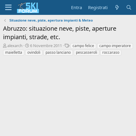
Entra
Registrati
Situazione neve, piste, apertura impianti & Meteo
Abruzzo: situazione neve, piste, aperture
impianti, strade, etc.
A
D
T
alexarch
6 Novembre 2011
campo felice
campo imperatore
u
a
a
maielletta
ovindoli
passo lanciano
pescasseroli
roccaraso
t
t
g
o
a
r
d
e
'
d
i
i
n
s
i
c
z
u
i
s
o
s
i
o
n
e