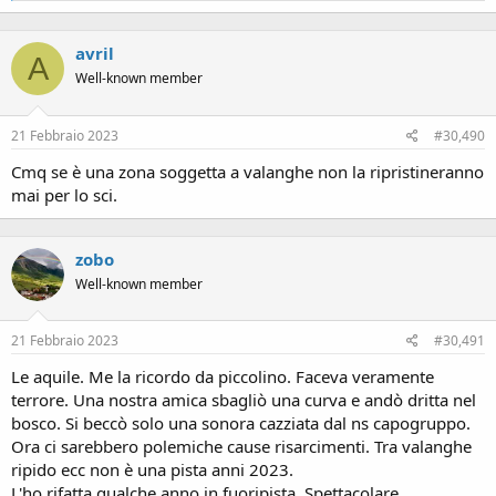
a
c
avril
t
A
i
Well-known member
o
n
s
21 Febbraio 2023
#30,490
:
Cmq se è una zona soggetta a valanghe non la ripristineranno
mai per lo sci.
zobo
Well-known member
21 Febbraio 2023
#30,491
Le aquile. Me la ricordo da piccolino. Faceva veramente
terrore. Una nostra amica sbagliò una curva e andò dritta nel
bosco. Si beccò solo una sonora cazziata dal ns capogruppo.
Ora ci sarebbero polemiche cause risarcimenti. Tra valanghe
ripido ecc non è una pista anni 2023.
L'ho rifatta qualche anno in fuoripista. Spettacolare.