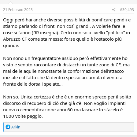
n
s
21 Febbraio 2023
#30,493
:
Oggi però hai anche diverse possibilità di bonificare pendii e
stiamo parlando di fronti non così grandi. A volerle fare le
cose si fanno (RR insegna). Certo non so a livello “politico” in
Abruzzo CF come sta messa: forse quello è l’ostacolo più
grande.
Non sono un frequentatore assiduo però effettivamente ho
visto e sentito raccontare di distacchi in tante zone di CF, ma
mai delle aquile nonostante la conformazione dell’attacco
iniziale e il fatto che là dentro spesso accumula il vento a
fronte delle dorsali spelate…
Non so. Unica certezza è che è un enorme spreco per il solito
discorso di recupero di ciò che già c’è. Non voglio impianti
nuovi o cementificazione anni 60 ma lasciare lo sfacelo è
1000 volte peggio.
R
Arkin
e
a