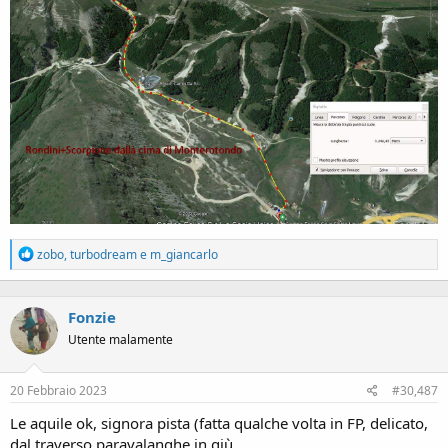
R
zobo
,
turbodream
e
m_giancarlo
e
a
c
Fonzie
t
i
Utente malamente
o
n
s
20 Febbraio 2023
#30,487
:
Le aquile ok, signora pista (fatta qualche volta in FP, delicato,
dal traverso paravalanghe in giù.