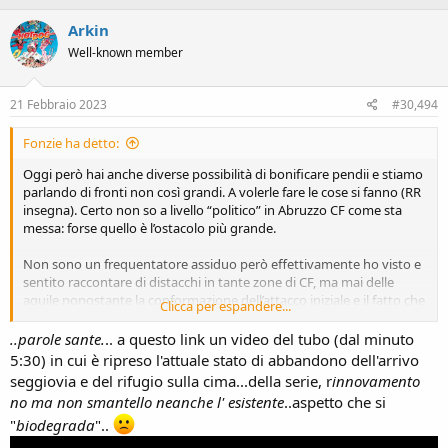
c
Arkin
t
i
Well-known member
o
n
s
21 Febbraio 2023
#30,494
:
Fonzie ha detto:
Oggi però hai anche diverse possibilità di bonificare pendii e stiamo
parlando di fronti non così grandi. A volerle fare le cose si fanno (RR
insegna). Certo non so a livello “politico” in Abruzzo CF come sta
messa: forse quello è l’ostacolo più grande.
Non sono un frequentatore assiduo però effettivamente ho visto e
sentito raccontare di distacchi in tante zone di CF, ma mai delle
aquile nonostante la conformazione dell’attacco iniziale e il fatto che
Clicca per espandere...
là dentro spesso accumula il vento a fronte delle dorsali spelate…
..parole sante.
.. a questo link un video del tubo (dal minuto
Non so. Unica certezza è che è un enorme spreco per il solito
5:30) in cui è ripreso l'attuale stato di abbandono dell'arrivo
discorso di recupero di ciò che già c’è. Non voglio impianti nuovi o
seggiovia e del rifugio sulla cima...della serie, r
innovamento
cementificazione anni 60 ma lasciare lo sfacelo è 1000 volte peggio.
no ma non smantello neanche l' esistente
..aspetto che si
"
biodegrada
"..