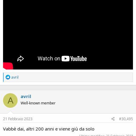
R
avril
e
a
c
avril
t
A
i
Well-known member
o
n
s
21 Febbraio 2023
#30,495
:
Vabbè dai, altri 200 anni e viene giù da solo
Ultima modifica:
21 Febbraio 2023