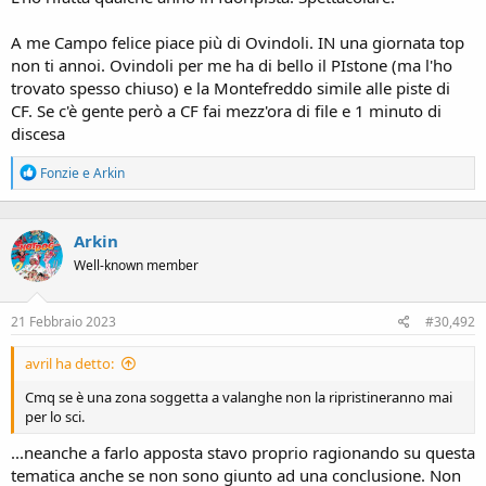
A me Campo felice piace più di Ovindoli. IN una giornata top
non ti annoi. Ovindoli per me ha di bello il PIstone (ma l'ho
trovato spesso chiuso) e la Montefreddo simile alle piste di
CF. Se c'è gente però a CF fai mezz'ora di file e 1 minuto di
discesa
R
Fonzie
e
Arkin
e
a
c
Arkin
t
i
Well-known member
o
n
s
21 Febbraio 2023
#30,492
:
avril ha detto:
Cmq se è una zona soggetta a valanghe non la ripristineranno mai
per lo sci.
...neanche a farlo apposta stavo proprio ragionando su questa
tematica anche se non sono giunto ad una conclusione. Non