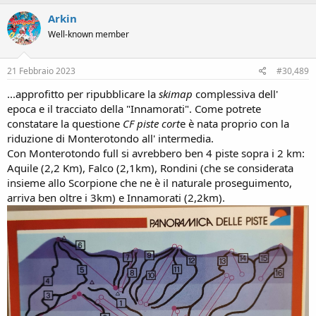
c
Arkin
t
i
Well-known member
o
n
s
21 Febbraio 2023
#30,489
:
...approfitto per ripubblicare la
skimap
complessiva dell'
epoca e il tracciato della "Innamorati". Come potrete
constatare la questione
CF piste cort
e è nata proprio con la
riduzione di Monterotondo all' intermedia.
Con Monterotondo full si avrebbero ben 4 piste sopra i 2 km:
Aquile (2,2 Km), Falco (2,1km), Rondini (che se considerata
insieme allo Scorpione che ne è il naturale proseguimento,
arriva ben oltre i 3km) e Innamorati (2,2km).