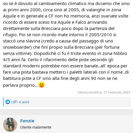
so se è dovuto al cambiamento climatico ma diciamo che sino
ai primi anni 2000, circa sino al 2005, di valanghe in zona
Aquile e in generale a CF non ho memoria, anzi svariate volte
ricordo di essere sceso tra Aquile e Falco arrivando
direttamente sulla Brecciara poco dopo la partenza del
rifugio. Poi se non ricordo male intorno il 2005/2010 si
staccò una slavina (credo a causa del passaggo di uno
snowboarder) che finì propio sulla Brecciara (per fortuna
senza vittime). Dopodichè ci fu il triste evento in zona Nibbio
4/5 anni fa. Certo il rifacimento delle piste secondo gli
standard moderni potrebbe non essere banale..all' epoca per
fare una pista bastava metterci i paletti laterali con il nome..di
battitura piste a CF sino alla fine degli anni 90 non se ne
parlava proprio...
Ultima modifica:
21 Febbraio 2023
R
cdf1
e
avril
e
a
c
Fonzie
t
i
Utente malamente
o