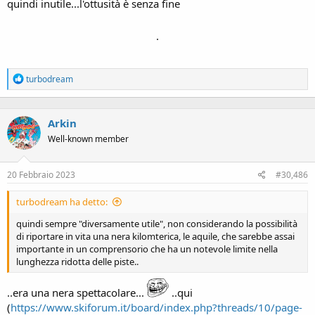
quindi inutile...l'ottusità è senza fine
.
R
turbodream
e
a
c
Arkin
t
i
Well-known member
o
n
s
20 Febbraio 2023
#30,486
:
turbodream ha detto:
quindi sempre "diversamente utile", non considerando la possibilità
di riportare in vita una nera kilomterica, le aquile, che sarebbe assai
importante in un comprensorio che ha un notevole limite nella
lunghezza ridotta delle piste..
..era una nera spettacolare...
..qui
(
https://www.skiforum.it/board/index.php?threads/10/page-