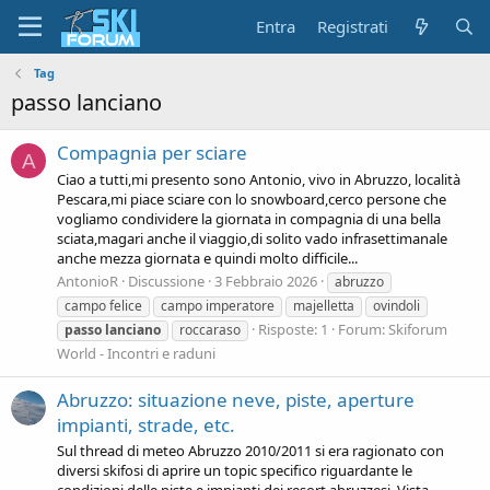
Entra
Registrati
Tag
passo lanciano
Compagnia per sciare
A
Ciao a tutti,mi presento sono Antonio, vivo in Abruzzo, località
Pescara,mi piace sciare con lo snowboard,cerco persone che
vogliamo condividere la giornata in compagnia di una bella
sciata,magari anche il viaggio,di solito vado infrasettimanale
anche mezza giornata e quindi molto difficile...
AntonioR
Discussione
3 Febbraio 2026
abruzzo
campo felice
campo imperatore
majelletta
ovindoli
Risposte: 1
Forum:
Skiforum
passo
lanciano
roccaraso
World - Incontri e raduni
Abruzzo: situazione neve, piste, aperture
impianti, strade, etc.
Sul thread di meteo Abruzzo 2010/2011 si era ragionato con
diversi skifosi di aprire un topic specifico riguardante le