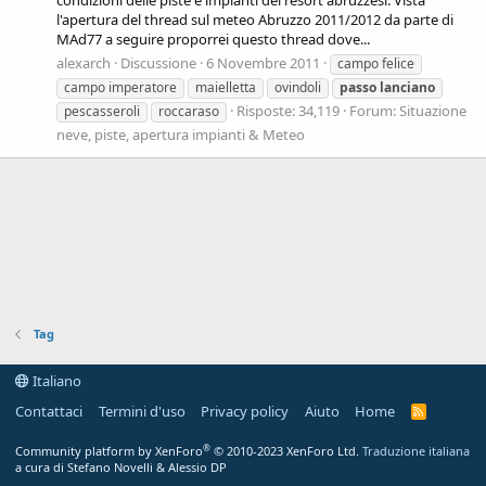
condizioni delle piste e impianti dei resort abruzzesi. Vista
l'apertura del thread sul meteo Abruzzo 2011/2012 da parte di
MAd77 a seguire proporrei questo thread dove...
alexarch
Discussione
6 Novembre 2011
campo felice
campo imperatore
maielletta
ovindoli
passo
lanciano
Risposte: 34,119
Forum:
Situazione
pescasseroli
roccaraso
neve, piste, apertura impianti & Meteo
Tag
Italiano
Contattaci
Termini d'uso
Privacy policy
Aiuto
Home
R
S
S
®
Community platform by XenForo
© 2010-2023 XenForo Ltd.
Traduzione italiana
a cura di Stefano Novelli & Alessio DP