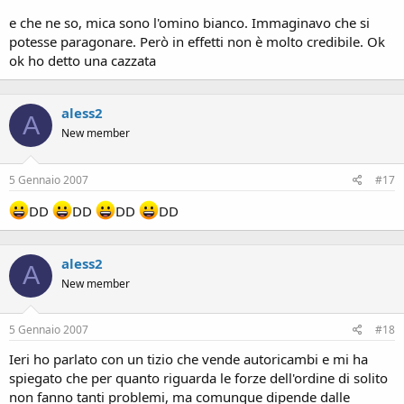
e che ne so, mica sono l'omino bianco. Immaginavo che si
potesse paragonare. Però in effetti non è molto credibile. Ok
ok ho detto una cazzata
aless2
A
New member
5 Gennaio 2007
#17
DD
DD
DD
DD
aless2
A
New member
5 Gennaio 2007
#18
Ieri ho parlato con un tizio che vende autoricambi e mi ha
spiegato che per quanto riguarda le forze dell'ordine di solito
non fanno tanti problemi, ma comunque dipende dalle