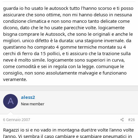
guarda io ho usato le autosock tutto l'hanno scorso e ti posso
assicurare che sono ottime, non mi hanno deluso in nessuna
condizione climatica e non sono manco tanto delicate come
dicono, dato che le ho usate parecchie volte. logicamente
bisgna comprare le Autosock, che sono le originali e anche le
migliori. unico difetto è la durata: una stagione invernale. da
quest'anno ho comprato 4 gomme termiche montate su 4
cerchi di ferro da 15 pollici, e ti assicuro che la trazione sulla
neve è molto simile. logicamente sono superiori in curva,
come comodità e sei in regola con la legge. comunque le
consiglio, non sono assolutamente malvagie e funzionano
veramente.
aless2
A
New member
6 Gennaio 2007
#26
Ragazzi io si e no vado in montagna due\tre volte l'anno volte
l'anno. Vi sembra il caso cambiare e scambiare pneumatici in