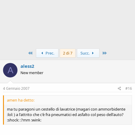
Primo
Ultimo
Prec.
2 di 7
Succ.
aless2
A
New member
4 Gennaio 2007
#16
amen ha detto:
ma tu paragoni un cestello di lavatrice (magari con ammorbidente
:lol: ) a l'attrito che c'è fra pneumatici ed asfalto col peso dell'auto?
:shock: :?mm :wink: