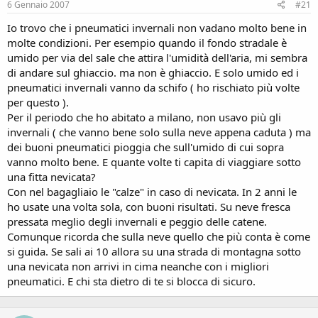
6 Gennaio 2007
#21
Io trovo che i pneumatici invernali non vadano molto bene in
molte condizioni. Per esempio quando il fondo stradale è
umido per via del sale che attira l'umidità dell'aria, mi sembra
di andare sul ghiaccio. ma non è ghiaccio. E solo umido ed i
pneumatici invernali vanno da schifo ( ho rischiato più volte
per questo ).
Per il periodo che ho abitato a milano, non usavo più gli
invernali ( che vanno bene solo sulla neve appena caduta ) ma
dei buoni pneumatici pioggia che sull'umido di cui sopra
vanno molto bene. E quante volte ti capita di viaggiare sotto
una fitta nevicata?
Con nel bagagliaio le "calze" in caso di nevicata. In 2 anni le
ho usate una volta sola, con buoni risultati. Su neve fresca
pressata meglio degli invernali e peggio delle catene.
Comunque ricorda che sulla neve quello che più conta è come
si guida. Se sali ai 10 allora su una strada di montagna sotto
una nevicata non arrivi in cima neanche con i migliori
pneumatici. E chi sta dietro di te si blocca di sicuro.