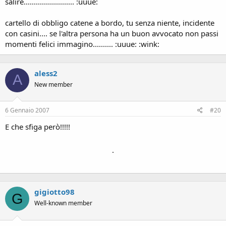
salire......................... :uuue:
cartello di obbligo catene a bordo, tu senza niente, incidente
con casini.... se l'altra persona ha un buon avvocato non passi
momenti felici immagino.......... :uuue: :wink:
aless2
A
New member
6 Gennaio 2007
#20
E che sfiga però!!!!!
.
gigiotto98
G
Well-known member