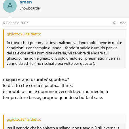
amen
A
Snowboarder
6 Gennaio 2007
#22
gigiotto98 ha detto:
Io trovo che i pneumatici invernali non vadano molto bene in molte
condizioni. Per esempio quando il fondo stradale è umido per via
del sale che attira l'umidità dell'aria, mi sembra di andare sul
ghiaccio. ma non è ghiaccio. E solo umido ed i pneumatici invernali
vanno da schifo ( ho rischiato più volte per questo ).
magari erano usurate? sgonfie...?
lo dici tu che conta il pilota....:think:
è indubbio che le gomme invernali lavorino meglio a
tempreature basse, proprio quando si butta il sale.
gigiotto98 ha detto:
Per il periodo che ho abitato a milano, non usavo più gli invernali (