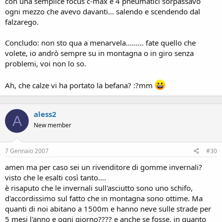
con una semplice focus c-max e 4 pneumatici sorpassavo
ogni mezzo che avevo davanti... salendo e scendendo dal
falzarego.
Concludo: non sto qua a menarvela......... fate quello che
volete, io andrò sempre su in montagna o in giro senza
problemi, voi non lo so.
Ah, che calze vi ha portato la befana? :?mm
aless2
A
New member
7 Gennaio 2007
#30
amen ma per caso sei un rivenditore di gomme invernali?
visto che le esalti così tanto....
è risaputo che le invernali sull'asciutto sono uno schifo,
d'accordissimo sul fatto che in montagna sono ottime. Ma
quanti di noi abitano a 1500m e hanno neve sulle strade per
5 mesi l'anno e ogni giorno???? e anche se fosse, in quanto