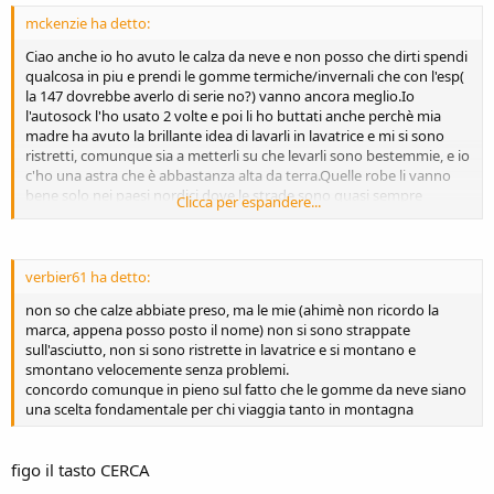
autosock devi smontarle e rimontarle.
2) attualmante non sono omologate quindi in caso di obbligo di
mckenzie ha detto:
catene non servono a niente (ti fanno tornare indietro)
Ciao anche io ho avuto le calza da neve e non posso che dirti spendi
3) se la neve è consistente (più di 15cm) non hanno grande utilità (ci
qualcosa in piu e prendi le gomme termiche/invernali che con l'esp(
vogliono solo le catene metalliche)
la 147 dovrebbe averlo di serie no?) vanno ancora meglio.Io
4) hanno un costo molto elevato (tra i 70 ed i 90 euro in base alla
l'autosock l'ho usato 2 volte e poi li ho buttati anche perchè mia
misura)
madre ha avuto la brillante idea di lavarli in lavatrice e mi si sono
Per tali motivi, dopo averne strappato un paio, ho optato per due
ristretti, comunque sia a metterli su che levarli sono bestemmie, e io
pneumatici da neve sulle ruote motrici che vanno benissimo e, se
c'ho una astra che è abbastanza alta da terra.Quelle robe li vanno
sono ricostruiti, hanno un costo equivalente (30 40 euro cadauno)
bene solo nei paesi nordici dove le strade sono quasi sempre
con risultati forse migliori soprattutto nella affifdabilità.
Clicca per espandere...
ghiacciate.E poi se vai in un posto che è obbligatorio le catene a
un saluto cordiale a tutti
bordo e ti fermano quelle li non le sostituiscono.
verbier61 ha detto:
non so che calze abbiate preso, ma le mie (ahimè non ricordo la
marca, appena posso posto il nome) non si sono strappate
sull'asciutto, non si sono ristrette in lavatrice e si montano e
smontano velocemente senza problemi.
concordo comunque in pieno sul fatto che le gomme da neve siano
una scelta fondamentale per chi viaggia tanto in montagna
figo il tasto CERCA