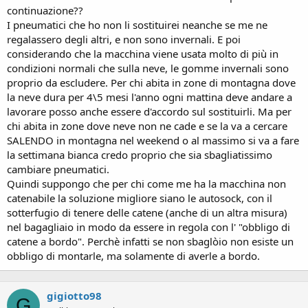
continuazione??
I pneumatici che ho non li sostituirei neanche se me ne
regalassero degli altri, e non sono invernali. E poi
considerando che la macchina viene usata molto di più in
condizioni normali che sulla neve, le gomme invernali sono
proprio da escludere. Per chi abita in zone di montagna dove
la neve dura per 4\5 mesi l'anno ogni mattina deve andare a
lavorare posso anche essere d'accordo sul sostituirli. Ma per
chi abita in zone dove neve non ne cade e se la va a cercare
SALENDO in montagna nel weekend o al massimo si va a fare
la settimana bianca credo proprio che sia sbagliatissimo
cambiare pneumatici.
Quindi suppongo che per chi come me ha la macchina non
catenabile la soluzione migliore siano le autosock, con il
sotterfugio di tenere delle catene (anche di un altra misura)
nel bagagliaio in modo da essere in regola con l' "obbligo di
catene a bordo". Perchè infatti se non sbaglòio non esiste un
obbligo di montarle, ma solamente di averle a bordo.
gigiotto98
G