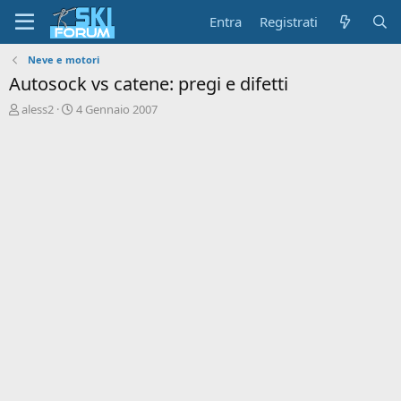
Entra
Registrati
Neve e motori
Autosock vs catene: pregi e difetti
A
D
aless2
4 Gennaio 2007
u
a
t
t
o
a
r
d
e
'
d
i
i
n
s
i
c
z
u
i
s
o
s
i
o
n
e