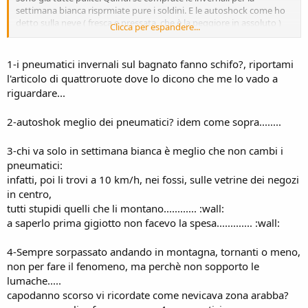
settimana bianca risprmiate pure i soldini. E le autoshock come ho
detto sulla neve ( fresca e pressata, che è la peggiore in assoluto )
Clicca per espandere...
vanno meglio delle invernali e peggio delle catene.
Poi non è sempre facile sorpassare il pirla che davanti a te sale ai 10
all'ora. Se te obecchi davanti proprio dopo prima del tornante sono
1-i pneumatici invernali sul bagnato fanno schifo?, riportami
c... e ti blocchi pure tu.
l'articolo di quattroruote dove lo dicono che me lo vado a
riguardare...
2-autoshok meglio dei pneumatici? idem come sopra........
3-chi va solo in settimana bianca è meglio che non cambi i
pneumatici:
infatti, poi li trovi a 10 km/h, nei fossi, sulle vetrine dei negozi
in centro,
tutti stupidi quelli che li montano............ :wall:
a saperlo prima gigiotto non facevo la spesa............. :wall:
4-Sempre sorpassato andando in montagna, tornanti o meno,
non per fare il fenomeno, ma perchè non sopporto le
lumache.....
capodanno scorso vi ricordate come nevicava zona arabba?