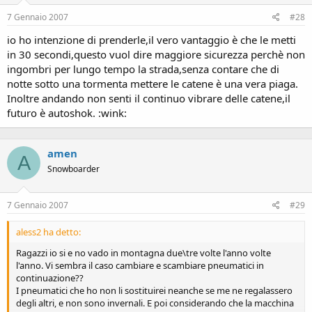
7 Gennaio 2007
#28
io ho intenzione di prenderle,il vero vantaggio è che le metti
in 30 secondi,questo vuol dire maggiore sicurezza perchè non
ingombri per lungo tempo la strada,senza contare che di
notte sotto una tormenta mettere le catene è una vera piaga.
Inoltre andando non senti il continuo vibrare delle catene,il
futuro è autoshok. :wink:
amen
A
Snowboarder
7 Gennaio 2007
#29
aless2 ha detto:
Ragazzi io si e no vado in montagna due\tre volte l'anno volte
l'anno. Vi sembra il caso cambiare e scambiare pneumatici in
continuazione??
I pneumatici che ho non li sostituirei neanche se me ne regalassero
degli altri, e non sono invernali. E poi considerando che la macchina