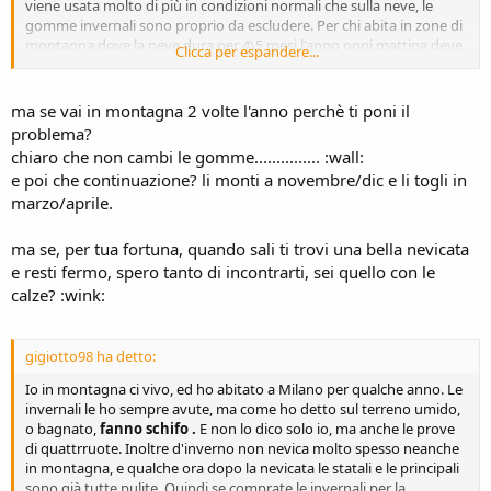
viene usata molto di più in condizioni normali che sulla neve, le
gomme invernali sono proprio da escludere. Per chi abita in zone di
montagna dove la neve dura per 4\5 mesi l'anno ogni mattina deve
Clicca per espandere...
andare a lavorare posso anche essere d'accordo sul sostituirli. Ma
per chi abita in zone dove neve non ne cade e se la va a cercare
SALENDO in montagna nel weekend o al massimo si va a fare la
ma se vai in montagna 2 volte l'anno perchè ti poni il
settimana bianca credo proprio che sia sbagliatissimo cambiare
problema?
pneumatici.
chiaro che non cambi le gomme............... :wall:
Quindi suppongo che per chi come me ha la macchina non
e poi che continuazione? li monti a novembre/dic e li togli in
catenabile la soluzione migliore siano le autosock, con il sotterfugio
marzo/aprile.
di tenere delle catene (anche di un altra misura) nel bagagliaio in
modo da essere in regola con l' "obbligo di catene a bordo". Perchè
infatti se non sbaglòio non esiste un obbligo di montarle, ma
ma se, per tua fortuna, quando sali ti trovi una bella nevicata
solamente di averle a bordo.
e resti fermo, spero tanto di incontrarti, sei quello con le
calze? :wink:
gigiotto98 ha detto:
Io in montagna ci vivo, ed ho abitato a Milano per qualche anno. Le
invernali le ho sempre avute, ma come ho detto sul terreno umido,
o bagnato,
fanno schifo .
E non lo dico solo io, ma anche le prove
di quattrruote. Inoltre d'inverno non nevica molto spesso neanche
in montagna, e qualche ora dopo la nevicata le statali e le principali
sono già tutte pulite. Quindi se comprate le invernali per la