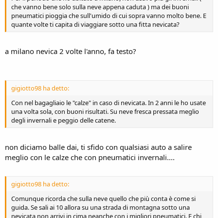
che vanno bene solo sulla neve appena caduta ) ma dei buoni
pneumatici pioggia che sull'umido di cui sopra vanno molto bene. E
quante volte ti capita di viaggiare sotto una fitta nevicata?
a milano nevica 2 volte l'anno, fa testo?
gigiotto98 ha detto:
Con nel bagagliaio le "calze" in caso di nevicata. In 2 anni le ho usate
una volta sola, con buoni risultati. Su neve fresca pressata meglio
degli invernali e peggio delle catene.
non diciamo balle dai, ti sfido con qualsiasi auto a salire
meglio con le calze che con pneumatici invernali....
gigiotto98 ha detto:
Comunque ricorda che sulla neve quello che più conta è come si
guida. Se sali ai 10 allora su una strada di montagna sotto una
nevicata non arrivi in cima neanche con i migliori pneumatici. E chi