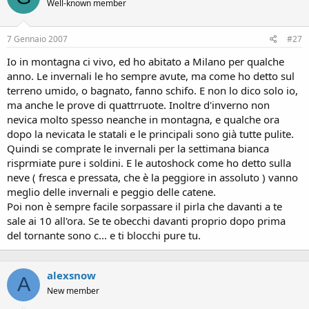
Well-known member
7 Gennaio 2007
#27
Io in montagna ci vivo, ed ho abitato a Milano per qualche
anno. Le invernali le ho sempre avute, ma come ho detto sul
terreno umido, o bagnato, fanno schifo. E non lo dico solo io,
ma anche le prove di quattrruote. Inoltre d'inverno non
nevica molto spesso neanche in montagna, e qualche ora
dopo la nevicata le statali e le principali sono già tutte pulite.
Quindi se comprate le invernali per la settimana bianca
risprmiate pure i soldini. E le autoshock come ho detto sulla
neve ( fresca e pressata, che è la peggiore in assoluto ) vanno
meglio delle invernali e peggio delle catene.
Poi non è sempre facile sorpassare il pirla che davanti a te
sale ai 10 all'ora. Se te obecchi davanti proprio dopo prima
del tornante sono c... e ti blocchi pure tu.
alexsnow
A
New member