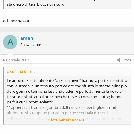
sta dietro di te si blocca di sicuro.
o ti sorpassa.....
amen
A
Snowboarder
6 Gennaio 2007
#23
pisolo ha detto:
Le autosock letteralmente "calze da neve" hanno la parte a contatto
con la strada in un tessuto particolare che sfrutta lo stesso principio
delle gomme termiche lasciando aderire perfettamente la neve al
tessuto e sfruttano il principio che neve su neve non slitta; hanno
però alcuni inconvenienti:
1) appena la strada è sgombra dalla neve le devi togliere subito
altrimenti si strappano (bastano poche centinaia di metri
sull'asciutto soprattutto in curva per rovinarle) ciò comporta che
Clicca per espandere...
quando si alternano quei tratti innevati-asciutti, mentre con le
catene metalliche puoi continuare la marcia lentamente, con le