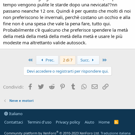
tempo vengono pulite le starde dopo una nevicata??nn
passano neanche 12 ore. Quindi è per questo che molti di noi
non preferiscono le invernali, perchè costano un occhio e alla
fine non è una spesa che vale la pena fare, tutto qui.
Probabilmente c'è qualcuno che preferisce spendere la metà
della metà della metà della metà della metà e usare le più
modeste ma altrettanto valide autosock.
Primo
Ultimo
Prec.
2 di 7
Succ.
Devi accedere o registrarti per rispondere qui.
Facebook
Twitter
Reddit
Pinterest
Tumblr
WhatsApp
Email
Link
Condividi:
Neve e motori
Italiano
Contattaci
Termini d'uso
Privacy policy
Aiuto
Home
R
S
S
®
Community platform by XenForo
© 2010-2023 XenForo Ltd.
Traduzione italiana