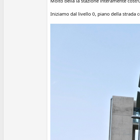
o
Molto bella la stazione interamente costr
n
e
Iniziamo dal livello 0, piano della strada