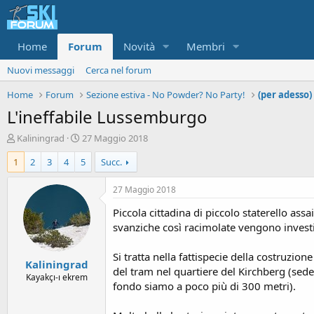
Home
Forum
Novità
Membri
Nuovi messaggi
Cerca nel forum
Home
Forum
Sezione estiva - No Powder? No Party!
(per adesso)
L'ineffabile Lussemburgo
A
D
Kaliningrad
27 Maggio 2018
u
a
1
2
3
4
5
Succ.
t
t
o
a
r
d
27 Maggio 2018
e
'
Piccola cittadina di piccolo staterello ass
d
i
i
n
svanziche così racimolate vengono investi
s
i
c
z
Si tratta nella fattispecie della costruzio
Kaliningrad
u
i
del tram nel quartiere del Kirchberg (sede 
s
o
Kayakçı-ı ekrem
fondo siamo a poco più di 300 metri).
s
i