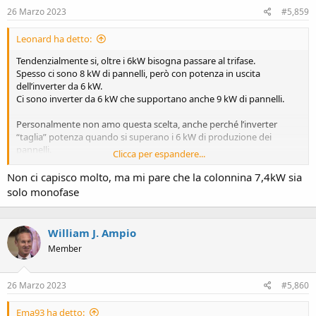
s
26 Marzo 2023
#5,859
:
Leonard ha detto:
Tendenzialmente si, oltre i 6kW bisogna passare al trifase.
Spesso ci sono 8 kW di pannelli, però con potenza in uscita
dell’inverter da 6 kW.
Ci sono inverter da 6 kW che supportano anche 9 kW di pannelli.
Personalmente non amo questa scelta, anche perché l’inverter
“taglia” potenza quando si superano i 6 kW di produzione dei
pannelli.
Clicca per espandere...
Io ho 10 kW e son dovuto passare a trifase. Si fa una banale
Non ci capisco molto, ma mi pare che la colonnina 7,4kW sia
modifica al quadro generale e poi si distribuiscono sulle 3 fasi i
solo monofase
carichi, in modo che siano bilanciati.
Chiaramente va cambiato anche il contatore.
William J. Ampio
Oggi come oggi, specie con colonnine domestiche da 7,4 kW, è
Member
quasi d’obbligo avere un trifase.
26 Marzo 2023
#5,860
Ema93 ha detto: