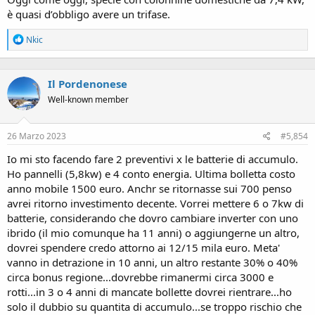
è quasi d’obbligo avere un trifase.
R
Nkic
e
a
c
Il Pordenonese
t
i
Well-known member
o
n
s
26 Marzo 2023
#5,854
:
Io mi sto facendo fare 2 preventivi x le batterie di accumulo.
Ho pannelli (5,8kw) e 4 conto energia. Ultima bolletta costo
anno mobile 1500 euro. Anchr se ritornasse sui 700 penso
avrei ritorno investimento decente. Vorrei mettere 6 o 7kw di
batterie, considerando che dovro cambiare inverter con uno
ibrido (il mio comunque ha 11 anni) o aggiungerne un altro,
dovrei spendere credo attorno ai 12/15 mila euro. Meta'
vanno in detrazione in 10 anni, un altro restante 30% o 40%
circa bonus regione...dovrebbe rimanermi circa 3000 e
rotti...in 3 o 4 anni di mancate bollette dovrei rientrare...ho
solo il dubbio su quantita di accumulo...se troppo rischio che