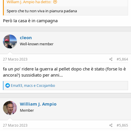
William J. Ampio ha detto:
Spero che tu non viva in pianura padana
Però la casa è in campagna
cleon
Well-known member
27 Marzo 2023
#5,864
fa un po’ ridere la guerra al pellet dopo che è stato (forse lo è
ancora?) sussidiato per anni…
R
Ema93
,
macs
e
Cocojambo
e
a
c
William J. Ampio
t
i
Member
o
n
s
27 Marzo 2023
#5,865
: