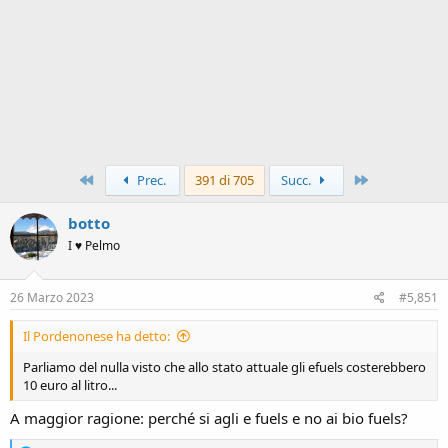
Primo
Ultimo
Prec.
391 di 705
Succ.
botto
I ♥ Pelmo
26 Marzo 2023
#5,851
Il Pordenonese ha detto:
Parliamo del nulla visto che allo stato attuale gli efuels costerebbero
10 euro al litro...
A maggior ragione: perché si agli e fuels e no ai bio fuels?