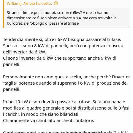
William J. Ampio ha detto:
Strano, il limite per il monofase non è 6kw? A me lo hanno
dimensionato così. Io volevo arrivare a 8,4, ma c’era tre volte la
burocrazia e l’obbligo di passare al trifase
Tendenzialmente si, oltre i 6kW bisogna passare al trifase.
Spesso ci sono 8 kW di pannelli, però con potenza in uscita
dell’inverter da 6 kW.
Ci sono inverter da 6 kW che supportano anche 9 kW di
pannelli.
Personalmente non amo questa scelta, anche perché l’inverter
“taglia” potenza quando si superano i 6 kW di produzione dei
pannelli.
Io ho 10 kW e son dovuto passare a trifase. Si fa una banale
modifica al quadro generale e poi si distribuiscono sulle 3 fasi
i carichi, in modo che siano bilanciati.
Chiaramente va cambiato anche il contatore.
Oggi come oggi, specie con colonnine domestiche da 7,4 kW,