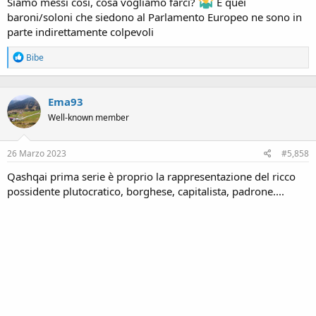
Siamo messi così, cosa vogliamo farci?
E quei
baroni/soloni che siedono al Parlamento Europeo ne sono in
parte indirettamente colpevoli
R
Bibe
e
a
c
Ema93
t
i
Well-known member
o
n
s
26 Marzo 2023
#5,858
:
Qashqai prima serie è proprio la rappresentazione del ricco
possidente plutocratico, borghese, capitalista, padrone....