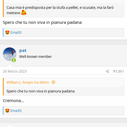
Casa mia è predisposta per la stufa a pellet, e scusate, ma la farò
mettere
Spero che tu non viva in pianura padana
R
Ema93
e
a
c
pat
t
i
Well-known member
o
n
s
26 Marzo 2023
#5,861
:
William J. Ampio ha detto:
Spero che tu non viva in pianura padana
Cremona...
R
Ema93
e
a
c