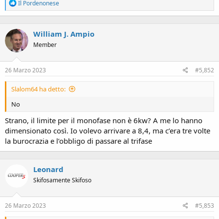
R
Il Pordenonese
e
a
c
William J. Ampio
t
i
Member
o
n
s
26 Marzo 2023
#5,852
:
Slalom64 ha detto:
No
Strano, il limite per il monofase non è 6kw? A me lo hanno
dimensionato così. Io volevo arrivare a 8,4, ma c’era tre volte
la burocrazia e l’obbligo di passare al trifase
Leonard
Skifosamente Skifoso
26 Marzo 2023
#5,853