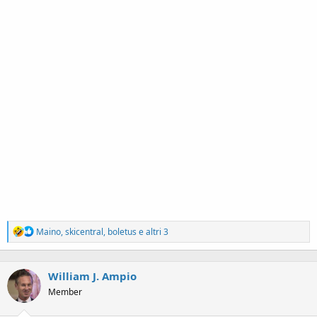
R
Maino
,
skicentral
,
boletus
e altri 3
e
a
c
William J. Ampio
t
i
Member
o
n