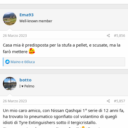
Ema93
Well-known member
26 Marzo 2023
#5,856
Casa mia è predisposta per la stufa a pellet, e scusate, ma la
farò mettere
R
Maino
e
66luca
e
a
c
botto
t
i
I ♥ Pelmo
o
n
s
26 Marzo 2023
#5,857
:
Un mio caro amico, con Nissan Qashqai 1° serie di 12 anni fa,
ha trovato lo pneumatico sgonfiato col volantino di quegli
idioti di Tyre Extinguishers sotto il tergicristallo.