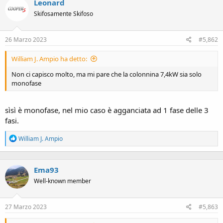
Leonard
t
i
Skifosamente Skifoso
o
n
s
26 Marzo 2023
#5,862
:
William J. Ampio ha detto:
Non ci capisco molto, ma mi pare che la colonnina 7,4kW sia solo
monofase
sìsì è monofase, nel mio caso è agganciata ad 1 fase delle 3
fasi.
R
William J. Ampio
e
a
c
Ema93
t
i
Well-known member
o
n
s
27 Marzo 2023
#5,863
: