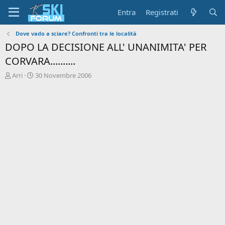
Entra
Registrati
Dove vado a sciare? Confronti tra le località
DOPO LA DECISIONE ALL' UNANIMITA' PER
CORVARA..........
A
D
Arri
30 Novembre 2006
u
a
t
t
o
a
r
d
e
'
d
i
i
n
s
i
c
z
u
i
s
o
s
i
o
n
e