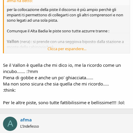
afma ha detto:
per la collocazione della piste il discorso è più ampio perchè gli
impianti ti permettono di collegarti con gli altri comprensori e non
sono legati ad una sola pista.
Comunque il Alta Badia le piste sono tutte azzurre tranne :
Vallon
(nera) : si prende con una seggiova biposto dalla stazione a
monte della cabinovia boè
Clicca per espandere...
[
Se il Vallon è quella che mi dico io, me la ricordo come un
incubo....... :?mm
Piena di gobbe e anche un po' ghiacciata......
Ma non sono sicura che sia quella che mi ricordo.....
:think:
Per le altre piste, sono tutte fattibilissime e bellissime!!!! :lol:
afma
A
L'Indefesso