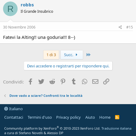
robbs
R
Il Grande Insubrico
30 Novembre 2006
#15
Fatevi la Alting!! una goduria!!! 8--)
Ultimo
1 di 3
Succ.
Devi accedere o registrarti per rispondere qui.
Facebook
Twitter
Reddit
Pinterest
Tumblr
WhatsApp
Email
Link
Condividi:
Dove vado a sciare? Confronti tra le località
Italiano
Contattaci
Termini d'uso
Privacy policy
Aiuto
Home
R
S
S
®
Community platform by XenForo
© 2010-2023 XenForo Ltd.
Traduzione italiana
a cura di Stefano Novelli & Alessio DP