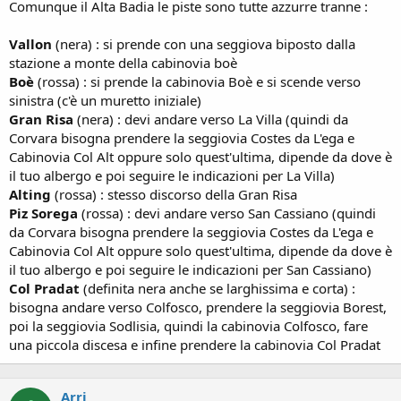
Comunque il Alta Badia le piste sono tutte azzurre tranne :
Vallon
(nera) : si prende con una seggiova biposto dalla
stazione a monte della cabinovia boè
Boè
(rossa) : si prende la cabinovia Boè e si scende verso
sinistra (c'è un muretto iniziale)
Gran Risa
(nera) : devi andare verso La Villa (quindi da
Corvara bisogna prendere la seggiovia Costes da L'ega e
Cabinovia Col Alt oppure solo quest'ultima, dipende da dove è
il tuo albergo e poi seguire le indicazioni per La Villa)
Alting
(rossa) : stesso discorso della Gran Risa
Piz Sorega
(rossa) : devi andare verso San Cassiano (quindi
da Corvara bisogna prendere la seggiovia Costes da L'ega e
Cabinovia Col Alt oppure solo quest'ultima, dipende da dove è
il tuo albergo e poi seguire le indicazioni per San Cassiano)
Col Pradat
(definita nera anche se larghissima e corta) :
bisogna andare verso Colfosco, prendere la seggiovia Borest,
poi la seggiovia Sodlisia, quindi la cabinovia Colfosco, fare
una piccola discesa e infine prendere la cabinovia Col Pradat
Arri