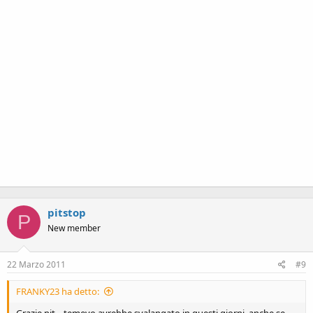
pitstop
P
New member
22 Marzo 2011
#9
FRANKY23 ha detto:
Grazie pit....temevo avrebbe svalangato in questi giorni, anche se