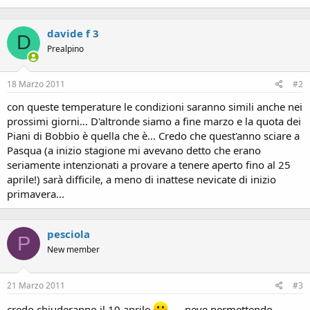
davide f 3
D
Prealpino
18 Marzo 2011
#2
con queste temperature le condizioni saranno simili anche nei
prossimi giorni... D'altronde siamo a fine marzo e la quota dei
Piani di Bobbio è quella che è... Credo che quest'anno sciare a
Pasqua (a inizio stagione mi avevano detto che erano
seriamente intenzionati a provare a tenere aperto fino al 25
aprile!) sarà difficile, a meno di inattese nevicate di inizio
primavera...
pesciola
P
New member
21 Marzo 2011
#3
credo chiuderanno il 10 aprile
.... neve permettendo.