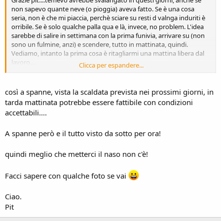
non sapevo quante neve (o pioggia) aveva fatto. Se è una cosa
seria, non è che mi piaccia, perchè sciare su resti d valnga induriti è
orribile. Se è solo qualche palla qua e là, invece, no problem. L'idea
sarebbe di salire in settimana con la prima funivia, arrivare su (non
sono un fulmine, anzi) e scendere, tutto in mattinata, quindi.
Vediamo, intanto la prima cosa è ritagliarmi una mattina libera dal
lavoro....
Clicca per espandere...
grazie ancora
così a spanne, vista la scaldata prevista nei prossimi giorni, in
f.
tarda mattinata potrebbe essere fattibile con condizioni
accettabili....
A spanne però e il tutto visto da sotto per ora!
quindi meglio che metterci il naso non c'è!
Facci sapere con qualche foto se vai
Ciao.
Pit