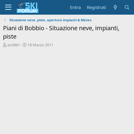
Entra
Registrati
Situazione neve, piste, apertura impianti & Meteo
Piani di Bobbio - Situazione neve, impianti,
piste
A
D
aml961
18 Marzo 2011
u
a
t
t
o
a
r
d
e
'
d
i
i
n
s
i
c
z
u
i
s
o
s
i
o
n
e