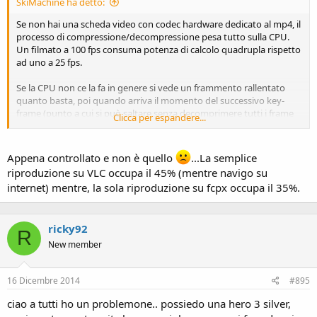
SkiMachine ha detto:
Se non hai una scheda video con codec hardware dedicato al mp4, il
processo di compressione/decompressione pesa tutto sulla CPU.
Un filmato a 100 fps consuma potenza di calcolo quadrupla rispetto
ad uno a 25 fps.
Se la CPU non ce la fa in genere si vede un frammento rallentato
quanto basta, poi quando arriva il momento del successivo key-
frame (punto a cui si può saltare senza decomprimere tutti i frame
Clicca per espandere...
in mezzo) c'è un salto nel video. Da quanto scrivi parrebbe che il tuo
PC non ci riesca ma per poco. Tanto che a 85 fps riesce senza salti.
Appena controllato e non è quello
...La semplice
Prova ad aprire il gestore prestazioni di Windows (CTRL-ALT-DEL ,
riproduzione su VLC occupa il 45% (mentre navigo su
"Avvia Gestione Attività" e poi linguetta "Prestazioni") e verifica il
internet) mentre, la sola riproduzione su fcpx occupa il 35%.
grado di saturazione della CPU mentre riproduci filmati simili come
contenuto e risoluzione ma di diverso frame-rate.
ricky92
Se a 85 fps saturi la CPU... hai spiegato tutto.
R
New member
Prova anche player diversi e/o codec diversi. Ad es. per mia
esperienza VLC è meno efficiente di Media Player Classic.
16 Dicembre 2014
#895
Per Mac sarà la stessa cosa, ma non sono pratico del sistema.
ciao a tutti ho un problemone.. possiedo una hero 3 silver,