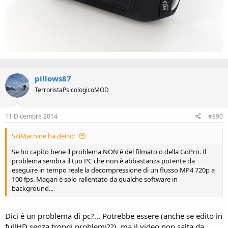
pillows87
TerroristaPsicologicoMOD
11 Dicembre 2014
#890
SkiMachine ha detto:
Se ho capito bene il problema NON è del filmato o della GoPro. Il
problema sembra il tuo PC che non è abbastanza potente da
eseguire in tempo reale la decompressione di un flusso MP4 720p a
100 fps. Magari è solo rallentato da qualche software in
background...
Dici é un problema di pc?... Potrebbe essere (anche se edito in
fullHD senza troppi problemi??), ma il video non salta da