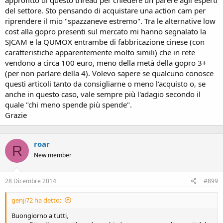
approfitto di questo thread per chiedere un parere agli esperti
del settore. Sto pensando di acquistare una action cam per
riprendere il mio "spazzaneve estremo". Tra le alternative low
cost alla gopro presenti sul mercato mi hanno segnalato la
SJCAM e la QUMOX entrambe di fabbricazione cinese (con
caratteristiche apparentemente molto simili) che in rete
vendono a circa 100 euro, meno della metà della gopro 3+
(per non parlare della 4). Volevo sapere se qualcuno conosce
questi articoli tanto da consigliarne o meno l'acquisto o, se
anche in questo caso, vale sempre più l'adagio secondo il
quale "chi meno spende più spende".
Grazie
roar
R
New member
28 Dicembre 2014
#899
genji72 ha detto:
Buongiorno a tutti,