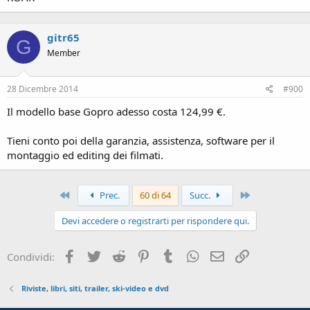
gitr65
G
Member
28 Dicembre 2014
#900
Il modello base Gopro adesso costa 124,99 €.
Tieni conto poi della garanzia, assistenza, software per il
montaggio ed editing dei filmati.
Primo
Ultimo
Prec.
60 di 64
Succ.
Devi accedere o registrarti per rispondere qui.
Facebook
Twitter
Reddit
Pinterest
Tumblr
WhatsApp
Email
Link
Condividi:
Riviste, libri, siti, trailer, ski-video e dvd