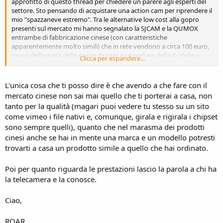
approfitto di questo thread per chiedere un parere agli esperti del
settore. Sto pensando di acquistare una action cam per riprendere il
mio "spazzaneve estremo". Tra le alternative low cost alla gopro
presenti sul mercato mi hanno segnalato la SJCAM e la QUMOX
entrambe di fabbricazione cinese (con caratteristiche
apparentemente molto simili) che in rete vendono a circa 100 euro,
meno della metà della gopro 3+ (per non parlare della 4). Volevo
Clicca per espandere...
sapere se qualcuno conosce questi articoli tanto da consigliarne o
meno l'acquisto o, se anche in questo caso, vale sempre più l'adagio
secondo il quale "chi meno spende più spende".
L'unica cosa che ti posso dire è che avendo a che fare con il
Grazie
mercato cinese non sai mai quello che ti porterai a casa, non
tanto per la qualità (magari puoi vedere tu stesso su un sito
come vimeo i file nativi e, comunque, girala e rigirala i chipset
sono sempre quelli), quanto che nel marasma dei prodotti
cinesi anche se hai in mente una marca e un modello potresti
trovarti a casa un prodotto simile a quello che hai ordinato.
Poi per quanto riguarda le prestazioni lascio la parola a chi ha
la telecamera e la conosce.
Ciao,
ROAR