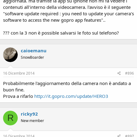
aggiornata. ma tramite la app su iphone non mi fa vedere i
contenuti all'interno della videocamera. l'avviso è il seguente
"software update required : you need to update your camera's
software to access the new gopro app features"..
??? con la 3 non è possible salvarsi le foto sul telefono?
caioemanu
SnowBoarder
16 Dicembre 2014
#896
Probabilmente l'aggiornamento della camera non è andato a
buon fine.
Prova a rifarlo
http://it.gopro.com/update/HERO3
ricky92
R
New member
16 Dicembre 2014
#897