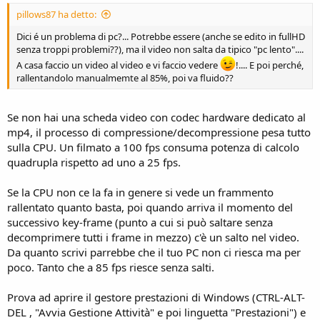
pillows87 ha detto:
Dici é un problema di pc?... Potrebbe essere (anche se edito in fullHD
senza troppi problemi??), ma il video non salta da tipico "pc lento"....
A casa faccio un video al video e vi faccio vedere
!.... E poi perché,
rallentandolo manualmemte al 85%, poi va fluido??
Se non hai una scheda video con codec hardware dedicato al
mp4, il processo di compressione/decompressione pesa tutto
sulla CPU. Un filmato a 100 fps consuma potenza di calcolo
quadrupla rispetto ad uno a 25 fps.
Se la CPU non ce la fa in genere si vede un frammento
rallentato quanto basta, poi quando arriva il momento del
successivo key-frame (punto a cui si può saltare senza
decomprimere tutti i frame in mezzo) c'è un salto nel video.
Da quanto scrivi parrebbe che il tuo PC non ci riesca ma per
poco. Tanto che a 85 fps riesce senza salti.
Prova ad aprire il gestore prestazioni di Windows (CTRL-ALT-
DEL , "Avvia Gestione Attività" e poi linguetta "Prestazioni") e