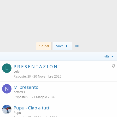
Ultimo
1 di 59
Succ.
Filtri
I
P R E S E N T A Z I O N I
L
n
Lele
Risposte
3K
30 Novembre 2025
e
v
Mi presento
i
N
notto93
d
Risposte
6
21 Maggio 2026
e
n
Pupu - Ciao a tutti
z
Pupu
a