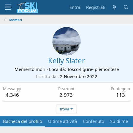
Entra
Registrati
Membri
Kelly Slater
Memento mori
·
Località:
Tosco-ligure- piemontese
Iscritto dal
2 Novembre 2022
Messaggi
Reazioni
Punteggio
4,346
2,973
113
Trova
Bacheca del profilo
Ultime attività
Contenuto
Su di me