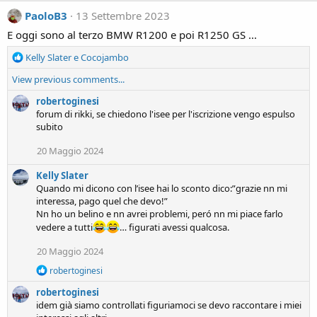
PaoloB3
13 Settembre 2023
E oggi sono al terzo BMW R1200 e poi R1250 GS ...
R
Kelly Slater
e
Cocojambo
e
View previous comments...
a
c
robertoginesi
t
forum di rikki, se chiedono l'isee per l'iscrizione vengo espulso
i
subito
o
n
20 Maggio 2024
s
:
Kelly Slater
Quando mi dicono con l’isee hai lo sconto dico:”grazie nn mi
interessa, pago quel che devo!”
Nn ho un belino e nn avrei problemi, peró nn mi piace farlo
vedere a tutti
… figurati avessi qualcosa.
20 Maggio 2024
R
robertoginesi
e
robertoginesi
a
c
idem già siamo controllati figuriamoci se devo raccontare i miei
t