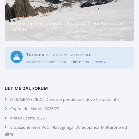
Recensione della località turistica di Hintertux in
Austria
Turismo
e comprensori sciistici.
vai alle recensione e bollettini meteo e neve »
ULTIME DAL FORUM
MTB/GRAVEL/BDC. Dove sto pedalando, dove ho pedalato
Coppa del Mondo 2026/27
Meteo Estate 2026
Situazione neve VCO: Macugnaga, Domobianca, Mottarone ed
altre!