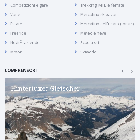
Competizioni e gare
Trekking, MTB e ferrate
Varie
Mercatino skibazar
Estate
Mercatino dell'usato (forum)
Freeride
Meteo e neve
NovitÃ aziende
Scuola sci
Motori
Skiworld
COMPRENSORI
Hintertuxer Gletscher