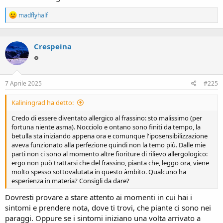
R
madflyhalf
e
a
c
Crespeina
t
i
❄️
o
n
s
7 Aprile 2025
#225
:
Kaliningrad ha detto:
Credo di essere diventato allergico al frassino: sto malissimo (per
fortuna niente asma). Nocciolo e ontano sono finiti da tempo, la
betulla sta iniziando appena ora e comunque l'iposensibilizzazione
aveva funzionato alla perfezione quindi non la temo più. Dalle mie
parti non ci sono al momento altre fioriture di rilievo allergologico:
ergo non può trattarsi che del frassino, pianta che, leggo ora, viene
molto spesso sottovalutata in questo àmbito. Qualcuno ha
esperienza in materia? Consigli da dare?
Dovresti provare a stare attento ai momenti in cui hai i
sintomi e prendere nota, dove ti trovi, che piante ci sono nei
paraggi. Oppure se i sintomi iniziano una volta arrivato a