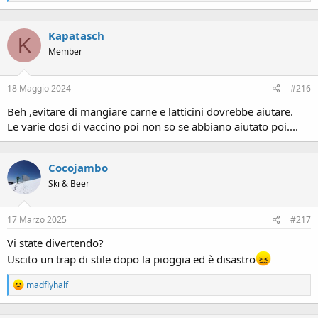
e
a
c
Kapatasch
t
K
i
Member
o
n
s
18 Maggio 2024
#216
:
Beh ,evitare di mangiare carne e latticini dovrebbe aiutare.
Le varie dosi di vaccino poi non so se abbiano aiutato poi....
Cocojambo
Ski & Beer
17 Marzo 2025
#217
Vi state divertendo?
Uscito un trap di stile dopo la pioggia ed è disastro
R
madflyhalf
e
a
c