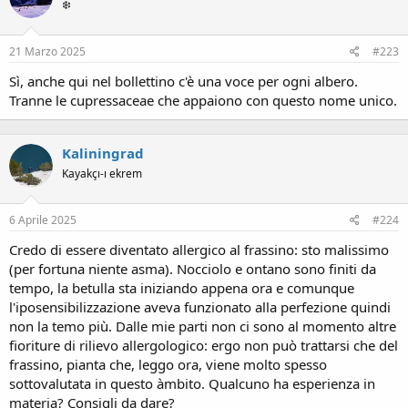
❄️
o
n
s
21 Marzo 2025
#223
:
Sì, anche qui nel bollettino c'è una voce per ogni albero.
Tranne le cupressaceae che appaiono con questo nome unico.
Kaliningrad
Kayakçı-ı ekrem
6 Aprile 2025
#224
Credo di essere diventato allergico al frassino: sto malissimo
(per fortuna niente asma). Nocciolo e ontano sono finiti da
tempo, la betulla sta iniziando appena ora e comunque
l'iposensibilizzazione aveva funzionato alla perfezione quindi
non la temo più. Dalle mie parti non ci sono al momento altre
fioriture di rilievo allergologico: ergo non può trattarsi che del
frassino, pianta che, leggo ora, viene molto spesso
sottovalutata in questo àmbito. Qualcuno ha esperienza in
materia? Consigli da dare?