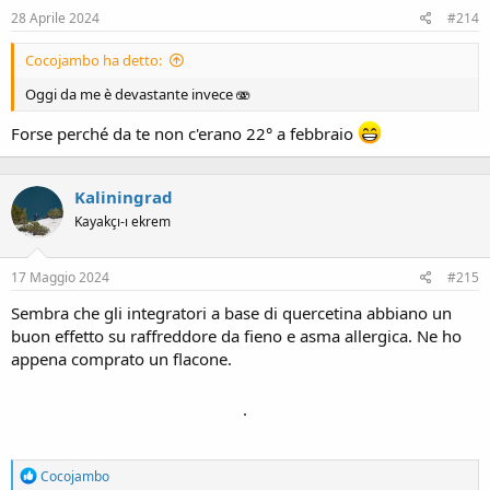
28 Aprile 2024
#214
Cocojambo ha detto:
Oggi da me è devastante invece 🫨
Forse perché da te non c'erano 22° a febbraio
Kaliningrad
Kayakçı-ı ekrem
17 Maggio 2024
#215
Sembra che gli integratori a base di quercetina abbiano un
buon effetto su raffreddore da fieno e asma allergica. Ne ho
appena comprato un flacone.
.
R
Cocojambo