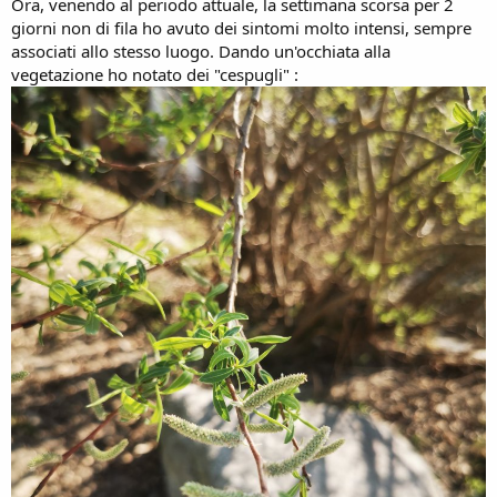
Ora, venendo al periodo attuale, la settimana scorsa per 2
giorni non di fila ho avuto dei sintomi molto intensi, sempre
associati allo stesso luogo. Dando un'occhiata alla
vegetazione ho notato dei "cespugli" :