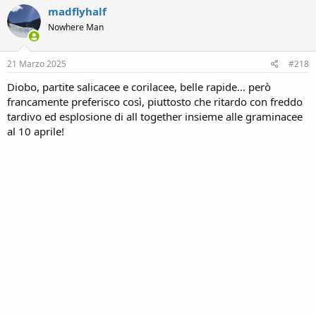
madflyhalf
t
i
Nowhere Man
o
n
s
21 Marzo 2025
#218
:
Diobo, partite salicacee e corilacee, belle rapide... però
francamente preferisco così, piuttosto che ritardo con freddo
tardivo ed esplosione di all together insieme alle graminacee
al 10 aprile!