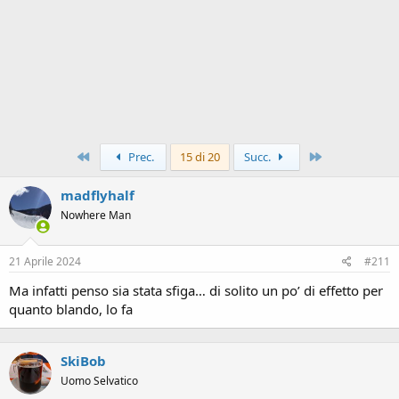
Primo
Ultimo
Prec.
15 di 20
Succ.
madflyhalf
Nowhere Man
21 Aprile 2024
#211
Ma infatti penso sia stata sfiga… di solito un po’ di effetto per
quanto blando, lo fa
SkiBob
Uomo Selvatico