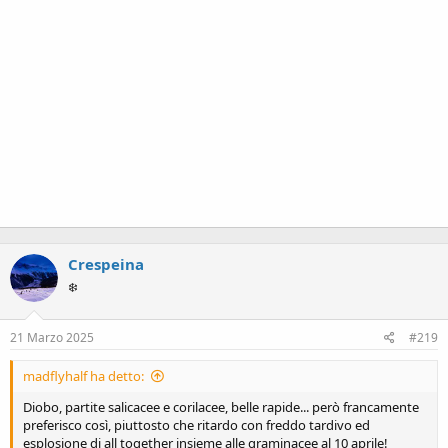
Crespeina
❄️
21 Marzo 2025
#219
madflyhalf ha detto:
Diobo, partite salicacee e corilacee, belle rapide... però francamente
preferisco così, piuttosto che ritardo con freddo tardivo ed
esplosione di all together insieme alle graminacee al 10 aprile!