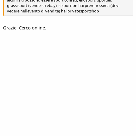
alcuni siti possono essere sport conrad, ekosport, sportler,
grassisport (vende su ebay), se poi non hai premurissima (devi
vedere nell'evento di vendita) hai privatesportshop
Grazie. Cerco online.