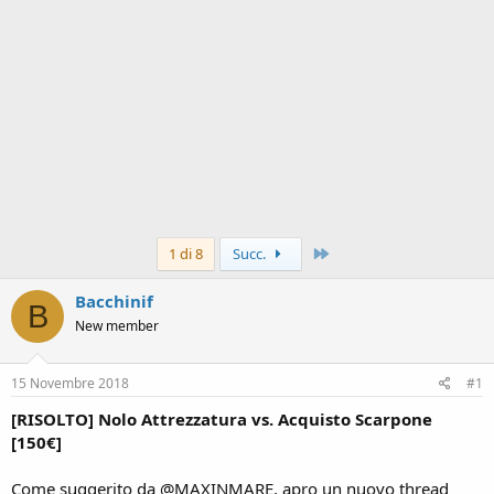
Ultimo
1 di 8
Succ.
Bacchinif
B
New member
15 Novembre 2018
#1
[RISOLTO] Nolo Attrezzatura vs. Acquisto Scarpone
[150€]
Come suggerito da @MAXINMARE, apro un nuovo thread