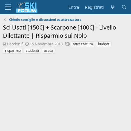
Entra
Registrati
Chiedo consiglio e discussioni su attrezzatura
Sci Usati [150€] + Scarpone [100€] - Livello
Dilettante | Risparmio sul Nolo
A
D
T
Bacchinif
15 Novembre 2018
attrezzatura
budget
u
a
a
risparmio
studenti
usata
t
t
g
o
a
r
d
e
'
d
i
i
n
s
i
c
z
u
i
s
o
s
i
o
n
e