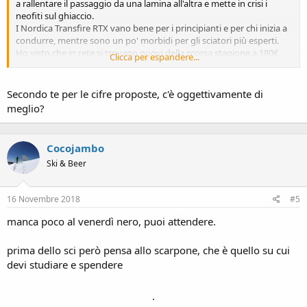
a rallentare il passaggio da una lamina all'altra e mette in crisi i
neofiti sul ghiaccio.
I Nordica Transfire RTX vano bene per i principianti e per chi inizia a
condurre, mentre sono un po' morbidi per gli sciatori più esperti.
Ho visto che in rete si trovano nuovi della scorsa stagione a 180€,
Clicca per espandere...
mentre ne chiedono 230 per la versione 2019. Ciò detto più riesci ad
investire negli scarponi, meglio è, quindi l'opzione usato per gli sci
ha comunque senso.
Secondo te per le cifre proposte, c'è oggettivamente di
meglio?
Cocojambo
Ski & Beer
16 Novembre 2018
#5
manca poco al venerdì nero, puoi attendere.
prima dello sci però pensa allo scarpone, che è quello su cui
devi studiare e spendere
.