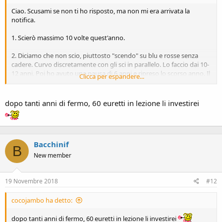
Ciao. Scusami se non ti ho risposto, ma non mi era arrivata la
notifica.
1. Scierò massimo 10 volte quest'anno.
2. Diciamo che non scio, piuttosto "scendo" su blu e rosse senza
cadere. Curvo discretamente con gli sci in parallelo. Lo faccio dai 10-
12 anni. Poi ho avuto una pausa di 6 anni e ripreso lo scorso anno. Il
Clicca per espandere...
livello tecnico è dilettante-intermedio.
3. Non prevedo di migliorare prendendo lezioni o affinando la
dopo tanti anni di fermo, 60 euretti in lezione li investirei
tecnica. Preferisco divertirmi con più leggerezza ottimizzando i costi
del nolo.
Ecco qui.
Bacchinif
B
La mia intenzione è sempre quella di spendere un 250€, max 280€
New member
per sci e scarponi... anche usati. Così da ottimizzare i circa 200€ di
nolo che farei solo quest'anno.
19 Novembre 2018
#12
cocojambo ha detto:
dopo tanti anni di fermo, 60 euretti in lezione li investirei