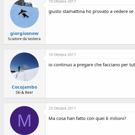
o
19 Ottobre 2017
n
giusto stamattina ho provato a vedere se a
e
giorgiosnow
Sciatore da tastiera
19 Ottobre 2017
io continuo a pregare che facciano per tu
Cocojambo
Ski & Beer
23 Ottobre 2017
M
Ma cosa han fatto con quei 6 milioni?