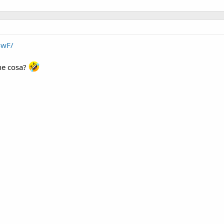
4wF/
che cosa?