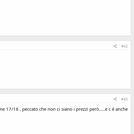
#42
#43
e 17/18 , peccato che non ci siano i prezzi però.....e c é anche