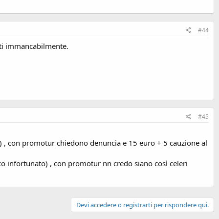
#44
erti immancabilmente.
#45
na) , con promotur chiedono denuncia e 15 euro + 5 cauzione al
co infortunato) , con promotur nn credo siano così celeri
Devi accedere o registrarti per rispondere qui.