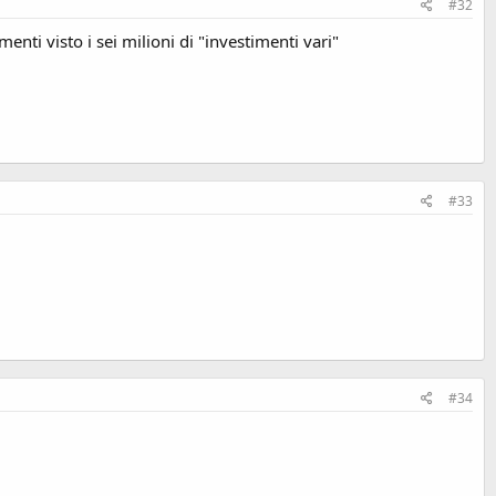
#32
nti visto i sei milioni di "investimenti vari"
#33
#34