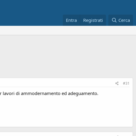
Entra
Registrati
Cerca
#31
li per lavori di ammodernamento ed adeguamento.