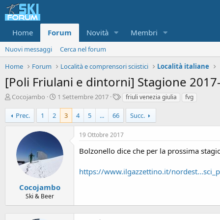
Home
Forum
Novità
Membri
Nuovi messaggi
Cerca nel forum
Home
Forum
Località e comprensori sciistici
Località italiane
[Poli Friulani e dintorni] Stagione 201
A
D
T
Cocojambo
1 Settembre 2017
friuli venezia giulia
fvg
u
a
a
t
t
g
Prec.
1
2
3
4
5
...
66
Succ.
o
a
r
d
19 Ottobre 2017
e
'
d
i
Bolzonello dice che per la prossima stagi
i
n
s
i
https://www.ilgazzettino.it/nordest...sci
c
z
u
i
Cocojambo
s
o
Ski & Beer
s
i