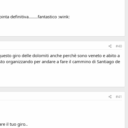
ta definitiva........fantastico :wink:
#40
questo giro delle dolomiti anche perchè sono veneto e abito a
, sto organizzando per andare a fare il cammino di Santiago de
#41
e il tuo giro..