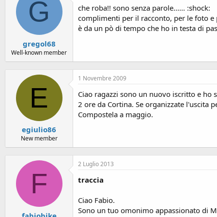
G
che roba!! sono senza parole...... :shock:
complimenti per il racconto, per le foto e 
è da un pò di tempo che ho in testa di pass
gregol68
Well-known member
1 Novembre 2009
E
Ciao ragazzi sono un nuovo iscritto e ho 
2 ore da Cortina. Se organizzate l'uscita
Compostela a maggio.
egiulio86
New member
2 Luglio 2013
F
traccia
Ciao Fabio.
Sono un tuo omonimo appassionato di Mtb, h
fabiobike