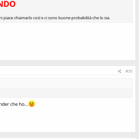
ONDO
i piace chiamarlo così e ci sono buone probabilità che lo sia.
#35
nder che ho...