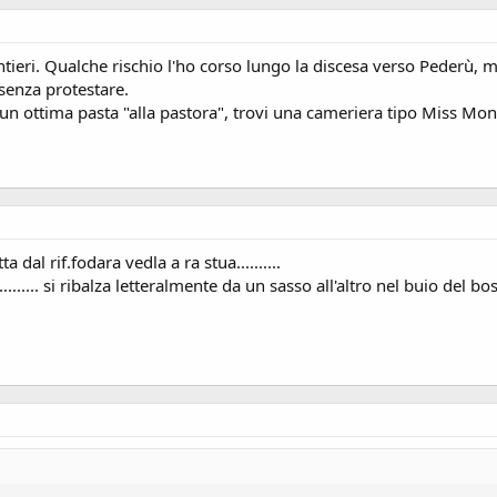
tieri. Qualche rischio l'ho corso lungo la discesa verso Pederù, ma
senza protestare.
 un ottima pasta "alla pastora", trovi una cameriera tipo Miss Mondo 
a dal rif.fodara vedla a ra stua..........
.... si ribalza letteralmente da un sasso all'altro nel buio del bosc