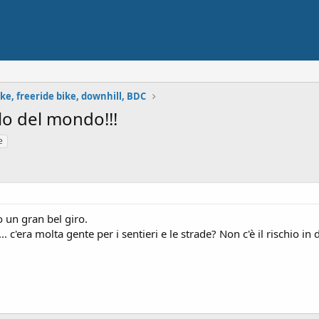
e, freeride bike, downhill, BDC
llo del mondo!!!
e
 un gran bel giro.
 c'era molta gente per i sentieri e le strade? Non c'è il rischio in 