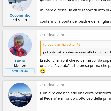
mi pare ci fosse un altro report di mtb di 
Cocojambo
Ski & Beer
confermo la bontà dei piatti e della figl
28 Febbraio 2020
turbodream ha detto:
potresti mettere descrizione della bici con cui
Esatto, una front che io definisco "da su
Fabio
una bici "evoluta". L'ho presa prima che p
Member
Staff Forum
28 Febbraio 2020
É un giro che richiede una certa resistenz
al Pederu' e al fondo ciottoloso della prim