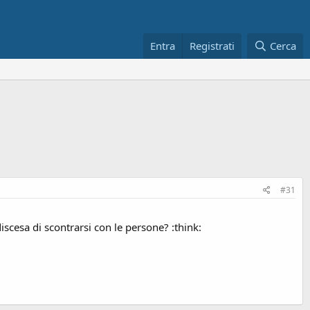
Entra
Registrati
Cerca
#31
discesa di scontrarsi con le persone? :think: