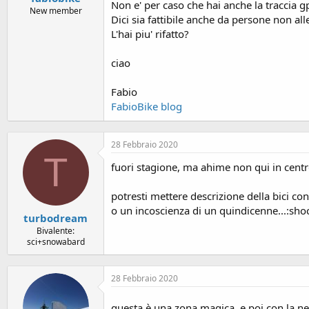
Non e' per caso che hai anche la traccia gp
New member
Dici sia fattibile anche da persone non al
L'hai piu' rifatto?
ciao
Fabio
FabioBike blog
28 Febbraio 2020
T
fuori stagione, ma ahime non qui in centro
potresti mettere descrizione della bici co
o un incoscienza di un quindicenne...:sho
turbodream
Bivalente:
sci+snowabard
28 Febbraio 2020
questa è una zona magica, e poi con la ne