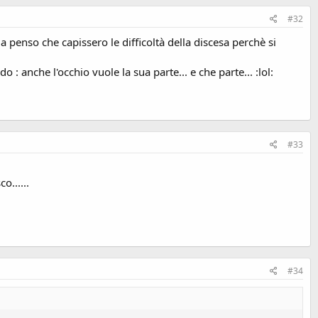
#32
 penso che capissero le difficoltà della discesa perchè si
: anche l'occhio vuole la sua parte... e che parte... :lol:
#33
o......
#34