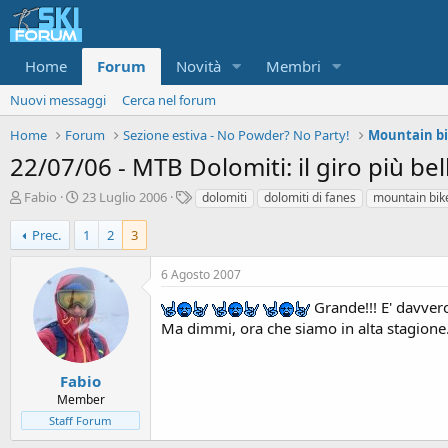
Home
Forum
Novità
Membri
Nuovi messaggi
Cerca nel forum
Home
Forum
Sezione estiva - No Powder? No Party!
Mountain bik
22/07/06 - MTB Dolomiti: il giro più be
A
D
T
Fabio
23 Luglio 2006
dolomiti
dolomiti di fanes
mountain bik
u
a
a
t
t
g
Prec.
1
2
3
o
a
r
d
6 Agosto 2007
e
'
d
i
Grande!!! E' davvero
i
n
Ma dimmi, ora che siamo in alta stagione...
s
i
c
z
u
i
Fabio
s
o
Member
s
Staff Forum
i