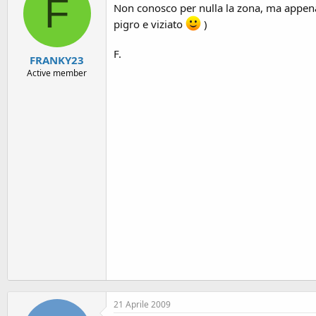
F
Non conosco per nulla la zona, ma appena 
pigro e viziato
)
F.
FRANKY23
Active member
21 Aprile 2009