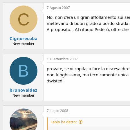
o
n
7 Agosto 2007
e
C
No, non c'era un gran affollamento sui sen
mettevano di buon grado a bordo strada 
A proposito... Al rifugio Pederù, oltre che
Cignorecoba
New member
10 Settembre 2007
B
provate, se vi capita, a fare la discesa dirett
non lunghissima, ma tecnicamente unica......
:twisted:
brunovaldez
New member
7 Luglio 2008
Fabio ha detto: