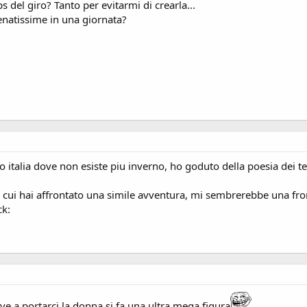
s del giro? Tanto per evitarmi di crearla...
lenatissime in una giornata?
 italia dove non esiste piu inverno, ho goduto della poesia dei te
n cui hai affrontato una simile avventura, mi sembrerebbe una front
ck:
ve a portarci la donna si fa una ultra mega figura