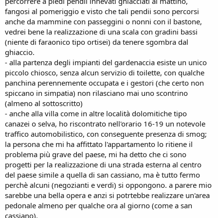
percorrere a piedi pendii innevati ghiacciati al mattino,
fangosi al pomeriggio e visto che tali pendii sono percorsi
anche da mammine con passeggini o nonni con il bastone,
vedrei bene la realizzazione di una scala con gradini bassi
(niente di faraonico tipo ortisei) da tenere sgombra dal
ghiaccio.
- alla partenza degli impianti del gardenaccia esiste un unico
piccolo chiosco, senza alcun servizio di toilette, con qualche
panchina perennemente occupata e i gestori (che certo non
spiccano in simpatia) non rilasciano mai uno scontrino
(almeno al sottoscritto)
- anche alla villa come in altre località dolomitiche tipo
canazei o selva, ho riscontrato nell'orario 16-19 un notevole
traffico automobilistico, con conseguente presenza di smog;
la persona che mi ha affittato l'appartamento lo ritiene il
problema più grave del paese, mi ha detto che ci sono
progetti per la realizzazione di una strada esterna al centro
del paese simile a quella di san cassiano, ma è tutto fermo
perchè alcuni (negozianti e verdi) si oppongono. a parere mio
sarebbe una bella opera e anzi si potrtebbe realizzare un'area
pedonale almeno per qualche ora al giorno (come a san
cassiano).