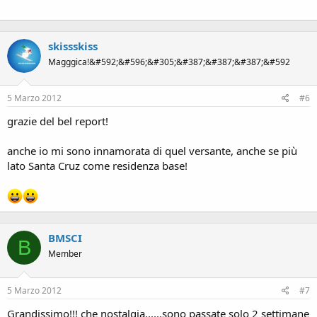
skissskiss
Magggica!&#592;&#596;&#305;&#387;&#387;&#387;&#592
5 Marzo 2012
#6
grazie del bel report!
anche io mi sono innamorata di quel versante, anche se più
lato Santa Cruz come residenza base!
BMSCI
B
Member
5 Marzo 2012
#7
Grandissimo!!! che nostalgia......sono passate solo 2 settimane