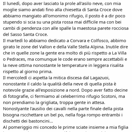
Il lunedì, dopo aver lasciato la prole all'asilo neve, con mia
moglie siamo andati fino alla chiesetta di Santa Croce dove
abbiamo mangiato all'omonimo rifugio, il posto è a dir poco
stupendo si scia su una pista rossa mai difficile ma con bei
cambi di pendenza con alle spalle la maestosa parete rocciosa
del Sasso Santa Croce.
Il martedì lo abbiamo dedicato a Corvara e Colfosco, abbimo
girato le zone del Vallon e della Valle Stella Alpina. Inutile dire
che in quelle zone la gente era molto di più rispetto a La Villa
o Pedraces, ma comunque le code erano sempre accettabili e
la neve ottima nonostante le temperature in leggera risalita
rispetto al giorno prima.
Il mercoledì ci aspetta la mitica discesa dal Lagazuoi,
nonostante il caldo la qualità della neve di quella pista è
notevole grazie all'esposizione a nord. Dopo aver fatto decine
di fotografie, ci fermiamo al celeberrimo rifugio Scotoni, ma
non prendiamo la grigliata, troppa gente in attesa.
Nonostyante l'ausilio dei cavalli nella parte finale della pista
bisogna rscchettare un bel po, nella foga rompo entrambi i
dischetti dei bastoncini...
Al pomeriggio mi concedo le prime sciate insieme a mia figlia