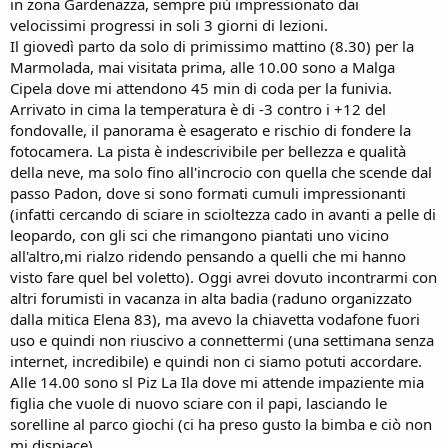
in zona Gardenazza, sempre più impressionato dai
velocissimi progressi in soli 3 giorni di lezioni.
Il giovedì parto da solo di primissimo mattino (8.30) per la
Marmolada, mai visitata prima, alle 10.00 sono a Malga
Cipela dove mi attendono 45 min di coda per la funivia.
Arrivato in cima la temperatura è di -3 contro i +12 del
fondovalle, il panorama è esagerato e rischio di fondere la
fotocamera. La pista è indescrivibile per bellezza e qualità
della neve, ma solo fino all'incrocio con quella che scende dal
passo Padon, dove si sono formati cumuli impressionanti
(infatti cercando di sciare in scioltezza cado in avanti a pelle di
leopardo, con gli sci che rimangono piantati uno vicino
all'altro,mi rialzo ridendo pensando a quelli che mi hanno
visto fare quel bel voletto). Oggi avrei dovuto incontrarmi con
altri forumisti in vacanza in alta badia (raduno organizzato
dalla mitica Elena 83), ma avevo la chiavetta vodafone fuori
uso e quindi non riuscivo a connettermi (una settimana senza
internet, incredibile) e quindi non ci siamo potuti accordare.
Alle 14.00 sono sl Piz La Ila dove mi attende impaziente mia
figlia che vuole di nuovo sciare con il papi, lasciando le
sorelline al parco giochi (ci ha preso gusto la bimba e ciò non
mi dispiace).