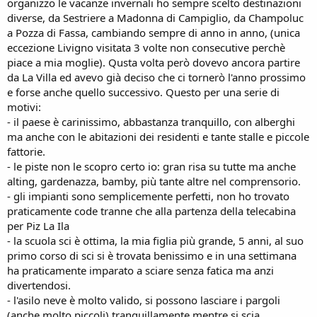
organizzo le vacanze invernali ho sempre scelto destinazioni
diverse, da Sestriere a Madonna di Campiglio, da Champoluc
a Pozza di Fassa, cambiando sempre di anno in anno, (unica
eccezione Livigno visitata 3 volte non consecutive perchè
piace a mia moglie). Qusta volta però dovevo ancora partire
da La Villa ed avevo già deciso che ci tornerò l'anno prossimo
e forse anche quello successivo. Questo per una serie di
motivi:
- il paese è carinissimo, abbastanza tranquillo, con alberghi
ma anche con le abitazioni dei residenti e tante stalle e piccole
fattorie.
- le piste non le scopro certo io: gran risa su tutte ma anche
alting, gardenazza, bamby, più tante altre nel comprensorio.
- gli impianti sono semplicemente perfetti, non ho trovato
praticamente code tranne che alla partenza della telecabina
per Piz La Ila
- la scuola sci è ottima, la mia figlia più grande, 5 anni, al suo
primo corso di sci si è trovata benissimo e in una settimana
ha praticamente imparato a sciare senza fatica ma anzi
divertendosi.
- l'asilo neve è molto valido, si possono lasciare i pargoli
(anche molto piccoli) tranquillamente mentre si scia