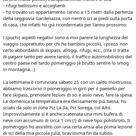
- rifugi bellissimi e accoglienti
- ho trovato un appartamento carino a 15 metri dalla partenza
della seggiovia Gardenazza, con rientro sci ai piedi sulla porta
di casa, che infatti ho già riconfermato per l'anno prossimo.
I (pochi) aspetti negativi sono a mio parere la lunghezza del
viaggio (soprattutto per chi ha bambini piccoli), i prezzi non
certo abbordabili di skipass, alloggi, rifugi, ecc., (ma si tratta
di pagare tanto per avere tanto), il traffico automobilistico del
centro paese nel tardo pomeriggio (è brutto sentire lo smog
in montagna...)
La settimana è cominciata sabato 25 con un caldo mostruoso,
abbiamo trascorso il pomeriggio in giro per il paesello per
fare skipass, prenotare lezioni di sci e asilo neve, fare la spesa.
La domenica la temperatura era decisamente più bassa, ho
sciato da solo in zona Piz La Ila, Piz Sorega, col Alto.
Improvvisamente si è anche scatenata una mini bufera di
neve con accumulo di circa 1 cm (!) di neve tipo polistirolo. Il
pomeriggio ho assistito con una certa ansia alla prima lezione
di sci della mia piccola Julia, bravissima fin da subito.