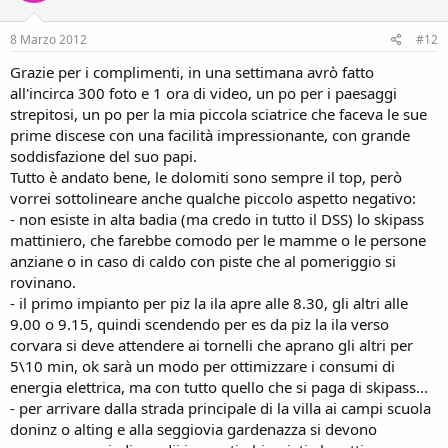
8 Marzo 2012
#12
Grazie per i complimenti, in una settimana avrò fatto
all'incirca 300 foto e 1 ora di video, un po per i paesaggi
strepitosi, un po per la mia piccola sciatrice che faceva le sue
prime discese con una facilità impressionante, con grande
soddisfazione del suo papi.
Tutto è andato bene, le dolomiti sono sempre il top, però
vorrei sottolineare anche qualche piccolo aspetto negativo:
- non esiste in alta badia (ma credo in tutto il DSS) lo skipass
mattiniero, che farebbe comodo per le mamme o le persone
anziane o in caso di caldo con piste che al pomeriggio si
rovinano.
- il primo impianto per piz la ila apre alle 8.30, gli altri alle
9.00 o 9.15, quindi scendendo per es da piz la ila verso
corvara si deve attendere ai tornelli che aprano gli altri per
5\10 min, ok sarà un modo per ottimizzare i consumi di
energia elettrica, ma con tutto quello che si paga di skipass...
- per arrivare dalla strada principale di la villa ai campi scuola
doninz o alting e alla seggiovia gardenazza si devono