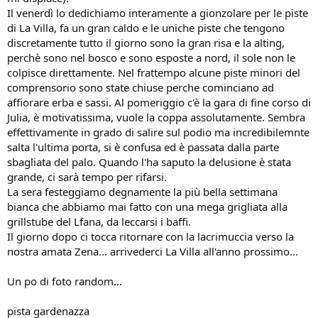
Il venerdì lo dedichiamo interamente a gionzolare per le piste
di La Villa, fa un gran caldo e le uniche piste che tengono
discretamente tutto il giorno sono la gran risa e la alting,
perchè sono nel bosco e sono esposte a nord, il sole non le
colpisce direttamente. Nel frattempo alcune piste minori del
comprensorio sono state chiuse perche cominciano ad
affiorare erba e sassi. Al pomeriggio c'è la gara di fine corso di
Julia, è motivatissima, vuole la coppa assolutamente. Sembra
effettivamente in grado di salire sul podio ma incredibilemnte
salta l'ultima porta, si è confusa ed è passata dalla parte
sbagliata del palo. Quando l'ha saputo la delusione è stata
grande, ci sarà tempo per rifarsi.
La sera festeggiamo degnamente la più bella settimana
bianca che abbiamo mai fatto con una mega grigliata alla
grillstube del Lfana, da leccarsi i baffi.
Il giorno dopo ci tocca ritornare con la lacrimuccia verso la
nostra amata Zena... arrivederci La Villa all'anno prossimo...
Un po di foto random...
pista gardenazza