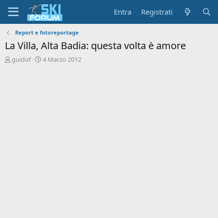
Entra
Registrati
Report e fotoreportage
La Villa, Alta Badia: questa volta è amore
A
D
guidof
4 Marzo 2012
u
a
t
t
o
a
r
d
e
'
d
i
i
n
s
i
c
z
u
i
s
o
s
i
o
n
e