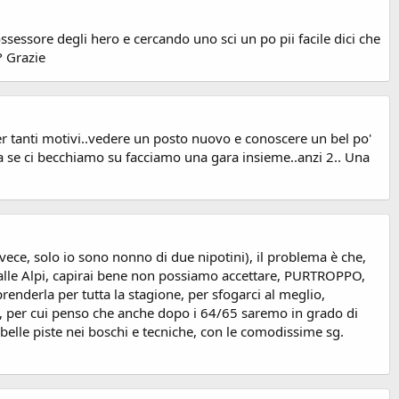
ossessore degli hero e cercando uno sci un po pii facile dici che
? Grazie
er tanti motivi..vedere un posto nuovo e conoscere un bel po'
ra se ci becchiamo su facciamo una gara insieme..anzi 2.. Una
vece, solo io sono nonno di due nipotini), il problema è che,
dalle Alpi, capirai bene non possiamo accettare, PURTROPPO,
 prenderla per tutta la stagione, per sfogarci al meglio,
, per cui penso che anche dopo i 64/65 saremo in grado di
belle piste nei boschi e tecniche, con le comodissime sg.