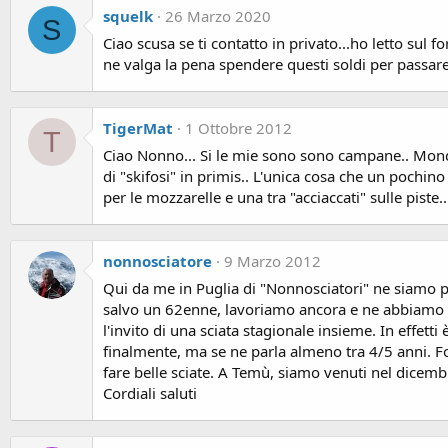
squelk
26 Marzo 2020
S
Ciao scusa se ti contatto in privato...ho letto sul 
ne valga la pena spendere questi soldi per passar
TigerMat
1 Ottobre 2012
T
Ciao Nonno... Si le mie sono sono campane.. Mondr
di "skifosi" in primis.. L'unica cosa che un pochi
per le mozzarelle e una tra "acciaccati" sulle pist
nonnosciatore
9 Marzo 2012
Qui da me in Puglia di "Nonnosciatori" ne siamo par
salvo un 62enne, lavoriamo ancora e ne abbiamo pe
l'invito di una sciata stagionale insieme. In effetti
finalmente, ma se ne parla almeno tra 4/5 anni. 
fare belle sciate. A Temù, siamo venuti nel dicemb
Cordiali saluti