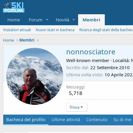
Home
Forum
Novità
Membri
Visitatori attuali
Nuovi stati in bacheca
Ricerca degli stati della bachec
Home
Membri
nonnosciatore
Well-known member
·
Località:
Iscritto dal
22 Settembre 2010
Ultima volta visto
10 Aprile 202
Messaggi
5,718
Trova
Bacheca del profilo
Ultime attività
Contenuto
Su di me