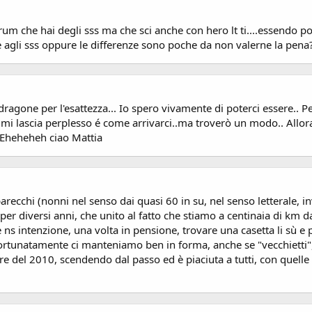
forum che hai degli sss ma che sci anche con hero lt ti....essendo p
e agli sss oppure le differenze sono poche da non valerne la pena
agone per l'esattezza... Io spero vivamente di poterci essere.. P
no mi lascia perplesso é come arrivarci..ma troverò un modo.. Allo
e..Eheheheh ciao Mattia
ecchi (nonni nel senso dai quasi 60 in su, nel senso letterale, in
r diversi anni, che unito al fatto che stiamo a centinaia di km 
 è ns intenzione, una volta in pensione, trovare una casetta li sù e
Fortunatamente ci manteniamo ben in forma, anche se "vecchietti"
re del 2010, scendendo dal passo ed è piaciuta a tutti, con quelle 