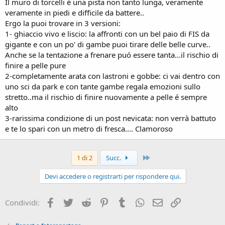
Il muro di torcelli é una pista non tanto lunga, veramente
veramente in piedi e difficile da battere..
Ergo la puoi trovare in 3 versioni:
1- ghiaccio vivo e liscio: la affronti con un bel paio di FIS da
gigante e con un po' di gambe puoi tirare delle belle curve..
Anche se la tentazione a frenare puó essere tanta...il rischio di
finire a pelle pure
2-completamente arata con lastroni e gobbe: ci vai dentro con
uno sci da park e con tante gambe regala emozioni sullo
stretto..ma il rischio di finire nuovamente a pelle é sempre
alto
3-rarissima condizione di un post nevicata: non verrà battuto
e te lo spari con un metro di fresca.... Clamoroso
Ultimo
1 di 2
Succ.
Devi accedere o registrarti per rispondere qui.
Facebook
Twitter
Reddit
Pinterest
Tumblr
WhatsApp
Email
Link
Condividi: