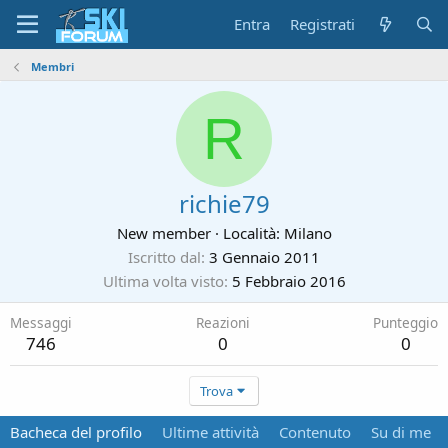
Entra
Registrati
Membri
R
richie79
New member
·
Località:
Milano
Iscritto dal
3 Gennaio 2011
Ultima volta visto
5 Febbraio 2016
Messaggi
Reazioni
Punteggio
746
0
0
Trova
Bacheca del profilo
Ultime attività
Contenuto
Su di me