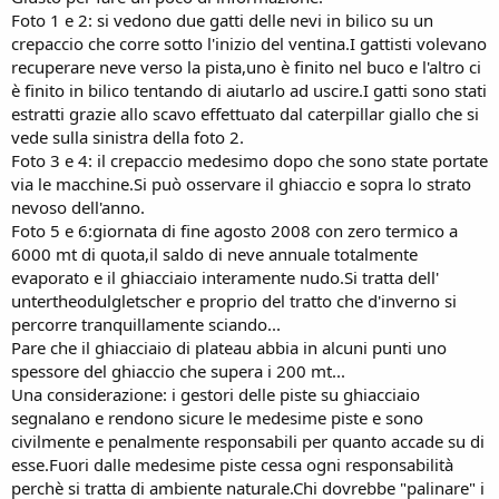
Foto 1 e 2: si vedono due gatti delle nevi in bilico su un
crepaccio che corre sotto l'inizio del ventina.I gattisti volevano
recuperare neve verso la pista,uno è finito nel buco e l'altro ci
è finito in bilico tentando di aiutarlo ad uscire.I gatti sono stati
estratti grazie allo scavo effettuato dal caterpillar giallo che si
vede sulla sinistra della foto 2.
Foto 3 e 4: il crepaccio medesimo dopo che sono state portate
via le macchine.Si può osservare il ghiaccio e sopra lo strato
nevoso dell'anno.
Foto 5 e 6:giornata di fine agosto 2008 con zero termico a
6000 mt di quota,il saldo di neve annuale totalmente
evaporato e il ghiacciaio interamente nudo.Si tratta dell'
untertheodulgletscher e proprio del tratto che d'inverno si
percorre tranquillamente sciando...
Pare che il ghiacciaio di plateau abbia in alcuni punti uno
spessore del ghiaccio che supera i 200 mt...
Una considerazione: i gestori delle piste su ghiacciaio
segnalano e rendono sicure le medesime piste e sono
civilmente e penalmente responsabili per quanto accade su di
esse.Fuori dalle medesime piste cessa ogni responsabilità
perchè si tratta di ambiente naturale.Chi dovrebbe "palinare" i