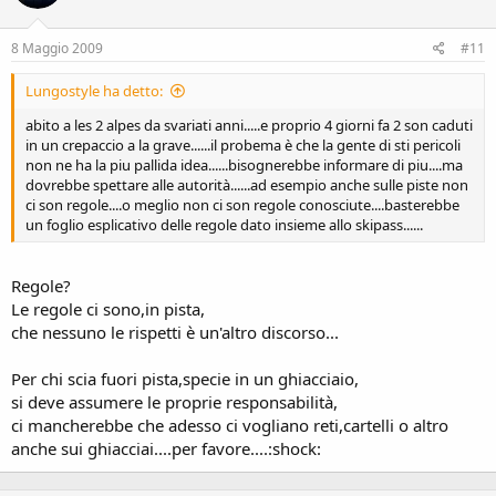
8 Maggio 2009
#11
Lungostyle ha detto:
abito a les 2 alpes da svariati anni.....e proprio 4 giorni fa 2 son caduti
in un crepaccio a la grave......il probema è che la gente di sti pericoli
non ne ha la piu pallida idea......bisognerebbe informare di piu....ma
dovrebbe spettare alle autorità......ad esempio anche sulle piste non
ci son regole....o meglio non ci son regole conosciute....basterebbe
un foglio esplicativo delle regole dato insieme allo skipass......
Regole?
Le regole ci sono,in pista,
che nessuno le rispetti è un'altro discorso...
Per chi scia fuori pista,specie in un ghiacciaio,
si deve assumere le proprie responsabilità,
ci mancherebbe che adesso ci vogliano reti,cartelli o altro
anche sui ghiacciai....per favore....:shock: