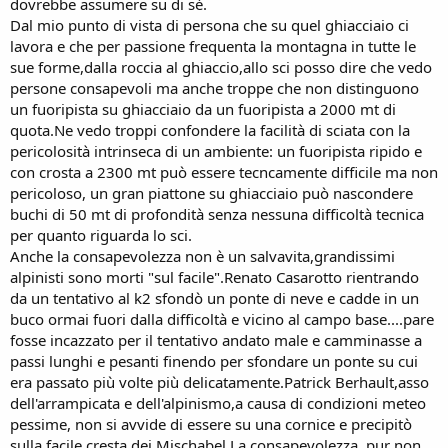
dovrebbe assumere su di sè.
Dal mio punto di vista di persona che su quel ghiacciaio ci
lavora e che per passione frequenta la montagna in tutte le
sue forme,dalla roccia al ghiaccio,allo sci posso dire che vedo
persone consapevoli ma anche troppe che non distinguono
un fuoripista su ghiacciaio da un fuoripista a 2000 mt di
quota.Ne vedo troppi confondere la facilità di sciata con la
pericolosità intrinseca di un ambiente: un fuoripista ripido e
con crosta a 2300 mt può essere tecncamente difficile ma non
pericoloso, un gran piattone su ghiacciaio può nascondere
buchi di 50 mt di profondità senza nessuna difficoltà tecnica
per quanto riguarda lo sci.
Anche la consapevolezza non è un salvavita,grandissimi
alpinisti sono morti "sul facile".Renato Casarotto rientrando
da un tentativo al k2 sfondò un ponte di neve e cadde in un
buco ormai fuori dalla difficoltà e vicino al campo base....pare
fosse incazzato per il tentativo andato male e camminasse a
passi lunghi e pesanti finendo per sfondare un ponte su cui
era passato più volte più delicatamente.Patrick Berhault,asso
dell'arrampicata e dell'alpinismo,a causa di condizioni meteo
pessime, non si avvide di essere su una cornice e precipitò
sulla facile cresta dei Mischabel.La consapevolezza, pur non