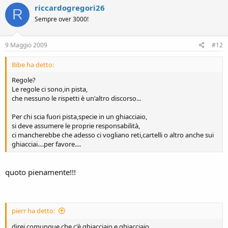
riccardogregori26
R
Sempre over 3000!
9 Maggio 2009
#12
Bibe ha detto:
Regole?
Le regole ci sono,in pista,
che nessuno le rispetti è un'altro discorso...
Per chi scia fuori pista,specie in un ghiacciaio,
si deve assumere le proprie responsabilità,
ci mancherebbe che adesso ci vogliano reti,cartelli o altro anche sui
ghiacciai....per favore....
quoto pienamente!!!
pierr ha detto:
direi comunque che c'è ghiacciaio e ghiacciaio.