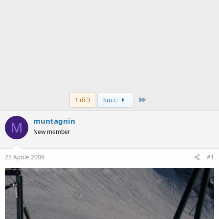
Ultimo
1 di 3
Succ.
muntagnin
M
New member
25 Aprile 2009
#1