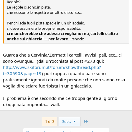
Regole?
Le regole ci sono,in pista,
che nessuno le rispetti è un'altro discorso...
Per chi scia fuori pista,specie in un ghiacciaio,
si deve assumere le proprie responsabilità,
ci mancherebbe che adesso ci vogliano reti,cartelli o altro
anche sui ghiacciai....per favore.
...:shock:
Guarda che a Cervinia/Zermatt i cartelli, avvisi, pali, ecc...ci
sono ovunque... (dai un'occhiata al post #273 qui:
http://www.skiforum.it/forum/showthread.php?
t=30690&page=19
) purtroppo a quanto pare sono
praticamente ignorati da molte persone che non sanno cosa
voglia dire sciare fuoripista in un ghiacciaio.
Il problema è che secondo me c'è troppa gente al giorno
d'oggi nata imparata... :wall:
Ultimo
1 di 3
Succ.