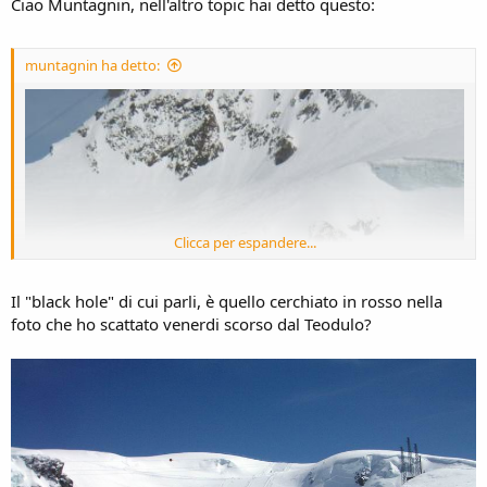
Ciao Muntagnin, nell'altro topic hai detto questo:
muntagnin ha detto:
Clicca per espandere...
Il "black hole" di cui parli, è quello cerchiato in rosso nella
foto che ho scattato venerdi scorso dal Teodulo?
qui si vede l'elicottero svizzero che sbarca i soccorritori in hovering.
Dal plateau abbiamo seguito tutto l'incidente e a destra della tua
traccia si vede chiaramente una traccia che salta il crepo.
Durante l'inverno passo molte ore lassù perchè lavoro nel soccorso
piste di Cervinia.
L'anno scorso sono morti in otto nei buchi del
ghiacciaio sul lato svizzero, in particolare nel buco tra le due