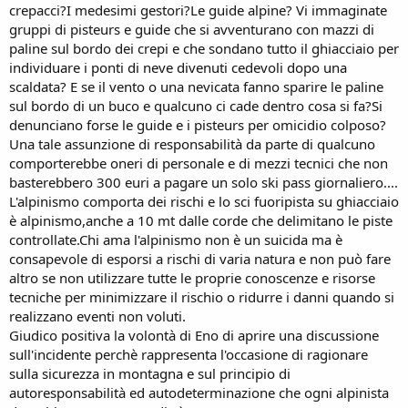
crepacci?I medesimi gestori?Le guide alpine? Vi immaginate
gruppi di pisteurs e guide che si avventurano con mazzi di
paline sul bordo dei crepi e che sondano tutto il ghiacciaio per
individuare i ponti di neve divenuti cedevoli dopo una
scaldata? E se il vento o una nevicata fanno sparire le paline
sul bordo di un buco e qualcuno ci cade dentro cosa si fa?Si
denunciano forse le guide e i pisteurs per omicidio colposo?
Una tale assunzione di responsabilità da parte di qualcuno
comporterebbe oneri di personale e di mezzi tecnici che non
basterebbero 300 euri a pagare un solo ski pass giornaliero....
L'alpinismo comporta dei rischi e lo sci fuoripista su ghiacciaio
è alpinismo,anche a 10 mt dalle corde che delimitano le piste
controllate.Chi ama l'alpinismo non è un suicida ma è
consapevole di esporsi a rischi di varia natura e non può fare
altro se non utilizzare tutte le proprie conoscenze e risorse
tecniche per minimizzare il rischio o ridurre i danni quando si
realizzano eventi non voluti.
Giudico positiva la volontà di Eno di aprire una discussione
sull'incidente perchè rappresenta l'occasione di ragionare
sulla sicurezza in montagna e sul principio di
autoresponsabilità ed autodeterminazione che ogni alpinista