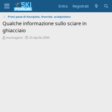
Entra
Registrati
Primi passi di fuoripista, freeride, scialpinismo
Qualche informazione sullo sciare in
ghiacciaio
A
D
muntagnin
25 Aprile 2009
u
a
t
t
o
a
r
d
e
'
d
i
i
n
s
i
c
z
u
i
s
o
s
i
o
n
e