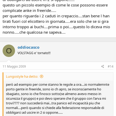
questo un piccolo esempio di come le cose possono essere
complicate anke in freeride.....
per quanto riguarda i 2 caduti in crepaccio....stan bene l han
tirati fuori col elicottero in giornata.....era solo che se si gira
intorno troppo ai buchi....prima o poi....questo lo diceva mio
nonno.....che qualcosa ne sapeva....
oddiocasco
O
VOLSTAGG e' tornato!!!
11 Maggio 2009
#14
Lungostyle ha detto:
però ad esempio per come stanno le regole a ora....io normalemnte
porto gente in freeride, sono io ch apro, se inconsciamente ho
sbagiato, sono io che finosco sotto(se almeno avevo messo in
sicurezza il gruppo) e poi devo sperare che il gruppo con l'arva mi
trovi???? non succederà mai...tra panico ed incapacità piu che
normali....però quando si chiede alla federazione responsabile di
obbligarci ad uscire in 2 si oppone......