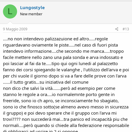
Lungostyle
L
New member
9 Maggio 2009
#13
....no non intendevo palizzazuione ed altro.....regole
riguardavano oviamente le piste.....nel caso di fuori pista
intendevo informazione....che secondo me manca.....troppo
facile mettere nello zano una pala sonda e arva indossato e
poi lasciar al fai da te.....tipo qui ogni lunedi al palazzetto
fanno dei corsi spiegando le valanghe , l'utilizzo dell'arva e poi
per chi vuole il giorno dopo si va a fare delle prove con l'arva
......il tutto gratis...su iniziativa del comune
non dico che salvi la vità.......però ad esempio per come
stanno le regole a ora....io normalemnte porto gente in
freeride, sono io ch apro, se inconsciamente ho sbagiato,
sono io che finosco sotto(se almeno avevo messo in sicurezza
il gruppo) e poi devo sperare che il gruppo con l'arva mi
trovi???? non succederà mai...tra panico ed incapacità piu che
normali....però quando si chiede alla federazione responsabile
di obbligarci ad uscire in 2 si oppone......