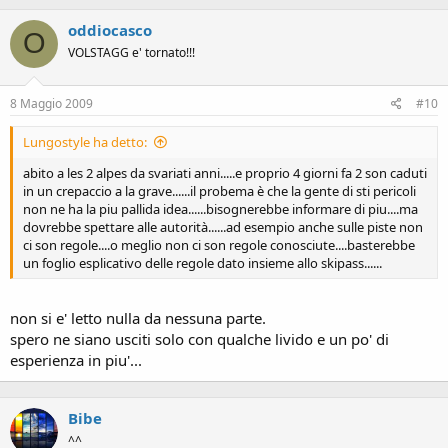
oddiocasco
O
VOLSTAGG e' tornato!!!
8 Maggio 2009
#10
Lungostyle ha detto:
abito a les 2 alpes da svariati anni.....e proprio 4 giorni fa 2 son caduti
in un crepaccio a la grave......il probema è che la gente di sti pericoli
non ne ha la piu pallida idea......bisognerebbe informare di piu....ma
dovrebbe spettare alle autorità......ad esempio anche sulle piste non
ci son regole....o meglio non ci son regole conosciute....basterebbe
un foglio esplicativo delle regole dato insieme allo skipass......
non si e' letto nulla da nessuna parte.
spero ne siano usciti solo con qualche livido e un po' di
esperienza in piu'...
Bibe
^^