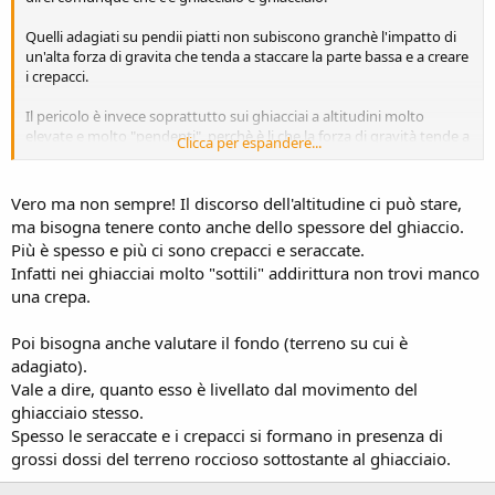
Quelli adagiati su pendii piatti non subiscono granchè l'impatto di
un'alta forza di gravita che tenda a staccare la parte bassa e a creare
i crepacci.
Il pericolo è invece soprattutto sui ghiacciai a altitudini molto
elevate e molto "pendenti", perchè è li che la forza di gravità tende a
Clicca per espandere...
far staccare le parti terminali e a generare crepacci.
Vero ma non sempre! Il discorso dell'altitudine ci può stare,
ma bisogna tenere conto anche dello spessore del ghiaccio.
Più è spesso e più ci sono crepacci e seraccate.
Infatti nei ghiacciai molto "sottili" addirittura non trovi manco
una crepa.
Poi bisogna anche valutare il fondo (terreno su cui è
adagiato).
Vale a dire, quanto esso è livellato dal movimento del
ghiacciaio stesso.
Spesso le seraccate e i crepacci si formano in presenza di
grossi dossi del terreno roccioso sottostante al ghiacciaio.