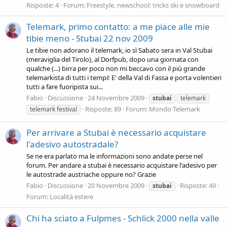
Risposte: 4
Forum:
Freestyle, newschool: tricks ski e snowboard
Telemark, primo contatto: a me piace alle mie
tibie meno - Stubai 22 nov 2009
Le tibie non adorano il telemark, io sì Sabato sera in Val Stubai
(meraviglia del Tirolo), al Dorfpub, dopo una giornata con
qualche (...) birra per poco non mi beccavo con il più grande
telemarkista di tutti i tempi! E' della Val di Fassa e porta volentieri
tutti a fare fuoripista sui...
Fabio
Discussione
24 Novembre 2009
stubai
telemark
Risposte: 89
Forum:
Mondo Telemark
telemark festival
Per arrivare a Stubai è necessario acquistare
l'adesivo autostradale?
Se ne era parlato ma le informazioni sono andate perse nel
forum. Per andare a stubai è necessario acquistare l'adesivo per
le autostrade austriache oppure no? Grazie
Fabio
Discussione
20 Novembre 2009
Risposte: 49
stubai
Forum:
Località estere
Chi ha sciato a Fulpmes - Schlick 2000 nella valle