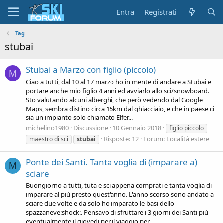
Entra
Registrati
Tag
stubai
Stubai a Marzo con figlio (piccolo)
M
Ciao a tutti, dal 10 al 17 marzo ho in mente di andare a Stubai e
portare anche mio figlio 4 anni ed avviarlo allo sci/snowboard.
Sto valutando alcuni alberghi, che però vedendo dal Google
Maps, sembra distino circa 15km dal ghiacciaio, e che in paese ci
sia un impianto solo chiamato Elfer...
michelino1980
Discussione
10 Gennaio 2018
figlio piccolo
Risposte: 12
Forum:
Località estere
maestro di sci
stubai
Ponte dei Santi. Tanta voglia di (imparare a)
M
sciare
Buongiorno a tutti, tuta e sci appena comprati e tanta voglia di
imparare al più presto quest'anno. L'anno scorso sono andato a
sciare due volte e da solo ho imparato le basi dello
spazzaneve:shock:. Pensavo di sfruttare i 3 giorni dei Santi più
eventualmente il giovedi per il viaggio per...