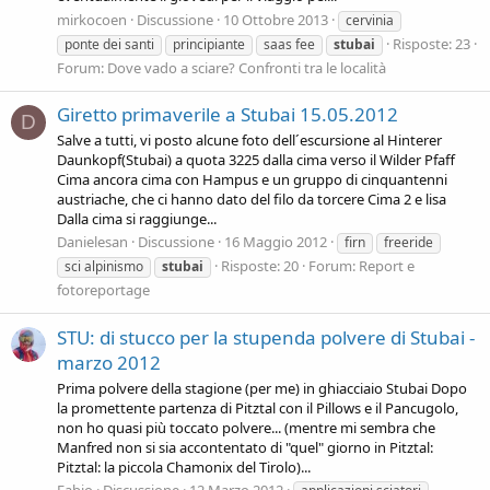
mirkocoen
Discussione
10 Ottobre 2013
cervinia
Risposte: 23
ponte dei santi
principiante
saas fee
stubai
Forum:
Dove vado a sciare? Confronti tra le località
Giretto primaverile a Stubai 15.05.2012
D
Salve a tutti, vi posto alcune foto dell´escursione al Hinterer
Daunkopf(Stubai) a quota 3225 dalla cima verso il Wilder Pfaff
Cima ancora cima con Hampus e un gruppo di cinquantenni
austriache, che ci hanno dato del filo da torcere Cima 2 e lisa
Dalla cima si raggiunge...
Danielesan
Discussione
16 Maggio 2012
firn
freeride
Risposte: 20
Forum:
Report e
sci alpinismo
stubai
fotoreportage
STU: di stucco per la stupenda polvere di Stubai -
marzo 2012
Prima polvere della stagione (per me) in ghiacciaio Stubai Dopo
la promettente partenza di Pitztal con il Pillows e il Pancugolo,
non ho quasi più toccato polvere... (mentre mi sembra che
Manfred non si sia accontentato di "quel" giorno in Pitztal:
Pitztal: la piccola Chamonix del Tirolo)...