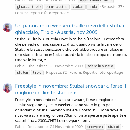
Fabio
Discussione
12 Marzo 2012
applicazioni sciatori
Risposte: 37
ghiacciai tirolo
sciare austria
stubai
tirolo
Forum:
Report e fotoreportage
Un panoramico weekend sulle nevi dello Stubai
ghiacciaio, Tirolo - Austria, nov 2009
Stubai -> Tirolo -> Austria Dove lo sci ha più colore... L'atmosfera
che pervade un appassionato di sci quando visita la valle dello
Stubai è la stessa sensazione che potrebbe provare un tifoso in
uno stadio di calcio in Italia durante la finale di coppa del mondo.
Una valle intera, e...
Fabio
Discussione
25 Novembre 2009
sciare in austria
Risposte: 32
Forum:
Report e fotoreportage
stubai
tirolo
Freestyle in novembre: Stubai snowpark, forse il
migliore in "limite stagione"
Freestyle in novembre: Stubai snowpark, forse il migliore in
"limite stagione" Questo weekend sono stato in giro per il
ghiacciaio di Stubai. Secondo me era il posto in Europa dove si
riusciva a sciare meglio: ben 70km di piste aperte e piste aperte e
sciabili fino a 2300.:CHIT Lo snowpark non...
Fabio
Discussione
24 Novembre 2009
snowpark
stubai