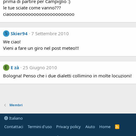
prima di partire per Campiglio :)
le tue sciate come vanno???
ciaoooooooooooooooooooooooo
Skier94
7 Settembre 2010
S
We ciao!
Vieni a fare un giro nel post meteo!!!
E zà
25 Giugno 2010
E
Bologna! Penso che i due dialetti collimino in molte locuzioni!
Membri
Italiano
Contattaci
Termini d'uso
Privacy policy
Aiuto
Home
R
S
S