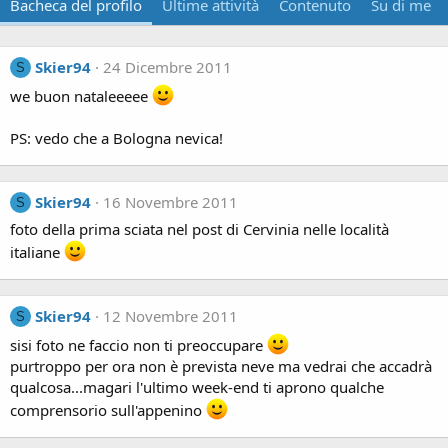
Bacheca del profilo
Ultime attività
Contenuto
Su di me
Skier94
24 Dicembre 2011
S
we buon nataleeeee
PS: vedo che a Bologna nevica!
Skier94
16 Novembre 2011
S
foto della prima sciata nel post di Cervinia nelle località
italiane
Skier94
12 Novembre 2011
S
sisi foto ne faccio non ti preoccupare
purtroppo per ora non è prevista neve ma vedrai che accadrà
qualcosa...magari l'ultimo week-end ti aprono qualche
comprensorio sull'appenino