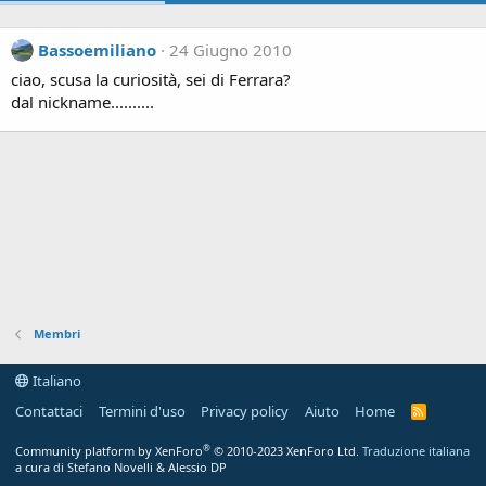
Bassoemiliano
24 Giugno 2010
ciao, scusa la curiosità, sei di Ferrara?
dal nickname..........
Membri
Italiano
Contattaci
Termini d'uso
Privacy policy
Aiuto
Home
R
S
S
®
Community platform by XenForo
© 2010-2023 XenForo Ltd.
Traduzione italiana
a cura di Stefano Novelli & Alessio DP