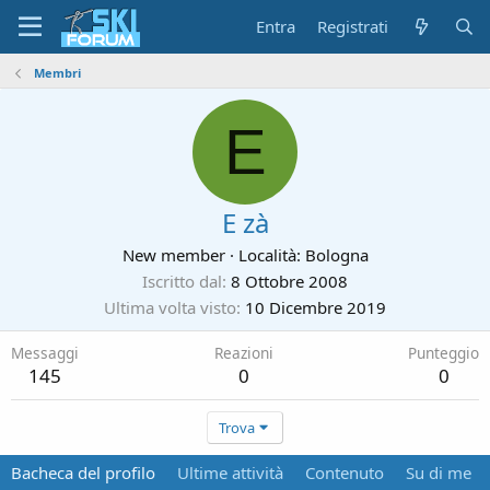
Entra
Registrati
Membri
E
E zà
New member
·
Località:
Bologna
Iscritto dal
8 Ottobre 2008
Ultima volta visto
10 Dicembre 2019
Messaggi
Reazioni
Punteggio
145
0
0
Trova
Bacheca del profilo
Ultime attività
Contenuto
Su di me