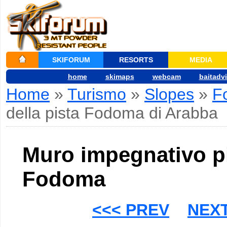
SKIFORUM
RESORTS
MEDIA
home
skimaps
webcam
baitadv
Home
»
Turismo
»
Slopes
»
F
della pista Fodoma di Arabba
Muro impegnativo p
Fodoma
<<< PREV
NEXT