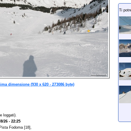
Ti potr
sima dimensione (930 x 620 - 273086 byte)
e loggati).
/8/26 - 22:25
 Pista Fodoma [18],