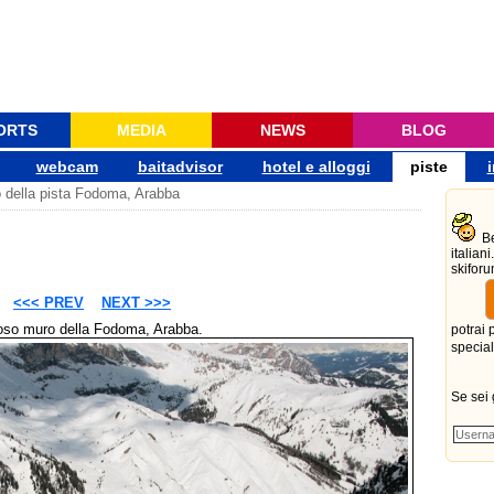
ORTS
MEDIA
NEWS
BLOG
webcam
baitadvisor
hotel e alloggi
piste
 della pista Fodoma, Arabba
Be
italian
skiforu
<<< PREV
NEXT >>>
oso muro della Fodoma, Arabba.
potrai 
special
Se sei