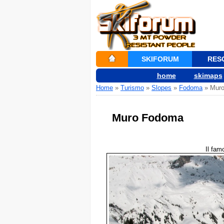
SKIFORUM
RES
home
skimaps
Home
»
Turismo
»
Slopes
»
Fodoma
» Muro
Muro Fodoma
Il fam