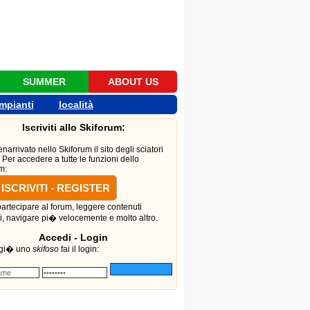
SUMMER
ABOUT US
impianti
località
Iscriviti allo Skiforum:
narrivato nello Skiforum il sito degli sciatori
i. Per accedere a tutte le funzioni dello
m:
ISCRIVITI - REGISTER
partecipare al forum, leggere contenuti
i, navigare pi� velocemente e molto altro.
Accedi - Login
 gi� uno
skifoso
fai il login: