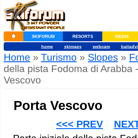
SKIFORUM
RESORTS
MEDIA
home
skimaps
webcam
baitadv
Home
»
Turismo
»
Slopes
»
F
della pista Fodoma di Arabba 
Vescovo
Porta Vescovo
<<< PREV
NEXT