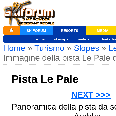
SKIFORUM
RESORTS
MEDIA
home
skimaps
webcam
baitadv
Home
»
Turismo
»
Slopes
»
L
Immagine della pista Le Pale 
Pista Le Pale
NEXT >>>
Panoramica della pista da sc