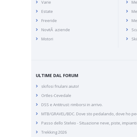
Varie
Me
Foy Tarentaise
Estate
Me
Freeride
Me
NovitÃ aziende
Scu
Motori
Sk
ULTIME DAL FORUM
skifosi friulani aiuto!
Ortles-Cevedale
DSS e Antitrust: rimborsi in arrivo.
MTB/GRAVEL/BDC. Dove sto pedalando, dove ho pe
Passo dello Stelvio - Situazione neve, piste, impiant
Trekking 2026