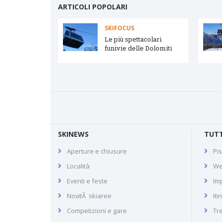
ARTICOLI POPOLARI
SKIFOCUS
vetta e Arabba
Le più spettacolari
funivie delle Dolomiti
SKINEWS
TUTT
Aperture e chiusure
Pis
Sainte-Foy
Località
We
Tarentaise
Eventi e feste
Imp
NovitÃ skiaree
Iti
Pagina skiforum della località
Competizioni e gare
Tr
sciistica francese di Sainte-