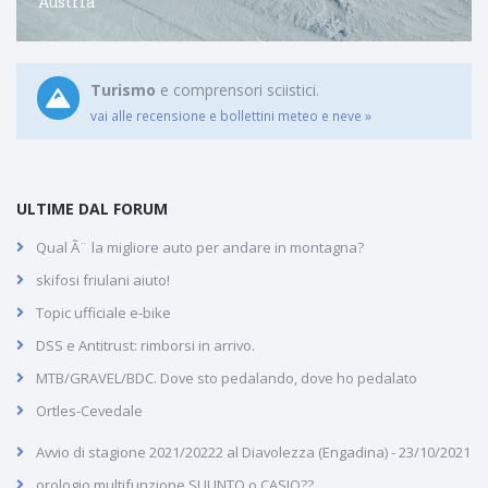
Austria
Turismo
e comprensori sciistici.
vai alle recensione e bollettini meteo e neve »
ULTIME DAL FORUM
Qual Ã¨ la migliore auto per andare in montagna?
skifosi friulani aiuto!
Topic ufficiale e-bike
DSS e Antitrust: rimborsi in arrivo.
MTB/GRAVEL/BDC. Dove sto pedalando, dove ho pedalato
Ortles-Cevedale
Avvio di stagione 2021/20222 al Diavolezza (Engadina) - 23/10/2021
orologio multifunzione SUUNTO o CASIO??