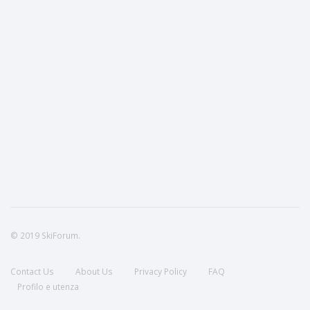
© 2019 SkiForum.
Contact Us
About Us
Privacy Policy
FAQ
Profilo e utenza