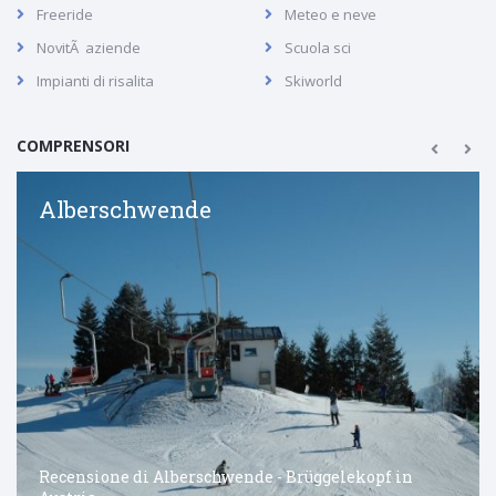
Freeride
Meteo e neve
NovitÃ aziende
Scuola sci
Impianti di risalita
Skiworld
COMPRENSORI
Alberschwende
Recensione di Alberschwende - Brüggelekopf in