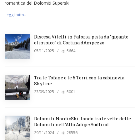
romantica del Dolomiti Superski
Leggi tutto..
Discesa Vitelli in Faloria: pista da "gigante
olimpico" di Cortina dAmpezzo
05/11/2025
/
5664
Tra le Tofane e le 5 Torri con la cabinovia
Skyline
23/09/2025
/
5001
Dolomiti NordicSki: fondo tra le vette delle
Dolomiti nell’Alto Adige/Südtirol
29/11/2024
/
28556