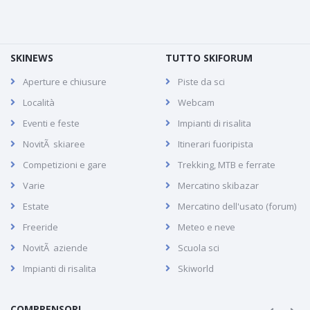
SKINEWS
TUTTO SKIFORUM
Aperture e chiusure
Piste da sci
Località
Webcam
Eventi e feste
Impianti di risalita
NovitÃ skiaree
Itinerari fuoripista
Competizioni e gare
Trekking, MTB e ferrate
Varie
Mercatino skibazar
Estate
Mercatino dell'usato (forum)
Freeride
Meteo e neve
NovitÃ aziende
Scuola sci
Impianti di risalita
Skiworld
COMPRENSORI