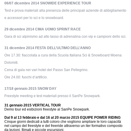
06/07 dicembre 2014 SNOWIDE EXPERIENCE TOUR
Test e prova materiali alla presenza delle principali aziende di abbigliamento
e accessori per lo sci e lo snowboard.
29 dicembre 2014
CIMA UOMO SPRINT RACE
Gara di sci alpinismo ad alto tasso di adrenalina con vip e campioni dello sci.
31 dicembre 2014
FESTA DELL’ULTIMO DELL’ANNO
Ore 17.30: fiaccolata a cura della Scuola Italiana Sci & Snowboard Moena
Dolomiti.
Cena di gala nei vari hotel del Passo San Pellegrino.
Ore 24.00: fuochi d’artificio.
17/18 gennaio 2015
SNOW DAY
Freestyle meeting e test materiali presso il SanPe Snowpark.
31 gennaio 2015
VERTICAL TOUR
Demo tour ed esibizioni freestyle al SanPe Snowpark.
Dal 9 al 13 febbraio e dal 16 al 20 marzo 2015
EQUIPE POWER RIDING
Cinque giorni dedicati a tutti coloro che vogliono ampliare le loro capacità
nel campo del freestyle e del freeride attraverso un iter formativo composto
da lezioni, filmati e piccole escursioni.