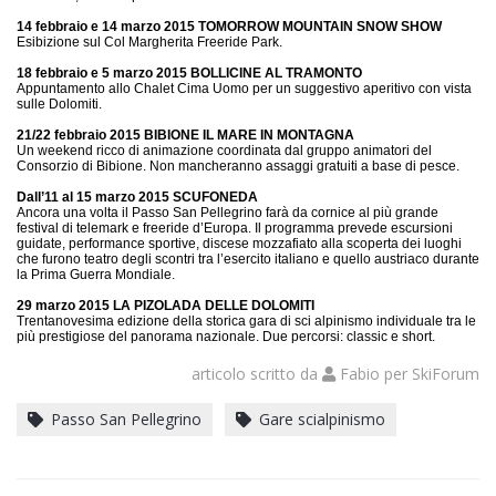
14 febbraio e 14 marzo 2015
TOMORROW MOUNTAIN SNOW SHOW
Esibizione sul Col Margherita Freeride Park.
18 febbraio e 5 marzo 2015
BOLLICINE AL TRAMONTO
Appuntamento allo Chalet Cima Uomo per un suggestivo aperitivo con vista
sulle Dolomiti.
21/22 febbraio 2015
BIBIONE IL MARE IN MONTAGNA
Un weekend ricco di animazione coordinata dal gruppo animatori del
Consorzio di Bibione. Non mancheranno assaggi gratuiti a base di pesce.
Dall’11 al 15 marzo 2015
SCUFONEDA
Ancora una volta il Passo San Pellegrino farà da cornice al più grande
festival di telemark e freeride d’Europa. Il programma prevede escursioni
guidate, performance sportive, discese mozzafiato alla scoperta dei luoghi
che furono teatro degli scontri tra l’esercito italiano e quello austriaco durante
la Prima Guerra Mondiale.
29 marzo 2015
LA PIZOLADA DELLE DOLOMITI
Trentanovesima edizione della storica gara di sci alpinismo individuale tra le
più prestigiose del panorama nazionale. Due percorsi: classic e short.
articolo scritto da
Fabio
per
SkiForum
Passo San Pellegrino
Gare scialpinismo