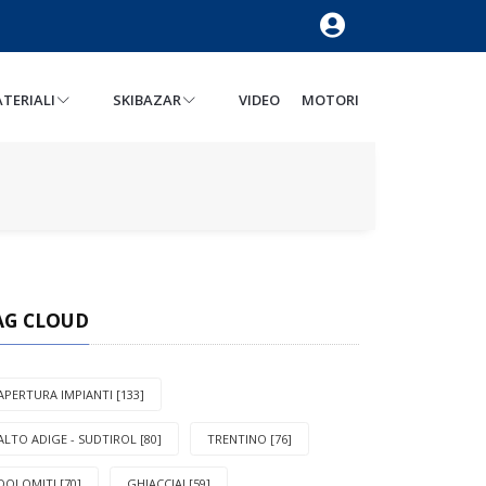
TERIALI
SKIBAZAR
VIDEO
MOTORI
AG CLOUD
APERTURA IMPIANTI [133]
ALTO ADIGE - SUDTIROL [80]
TRENTINO [76]
DOLOMITI [70]
GHIACCIAI [59]