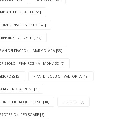
IMPIANTI DI RISALITA [51]
COMPRENSORI SCIISTICI [43]
FREERIDE DOLOMITI [127]
PIAN DEI FIACCONI - MARMOLADA [33]
CRISSOLO - PIAN REGINA - MONVISO [5]
SKICROSS [5]
PIANI DI BOBBIO - VALTORTA [19]
SCIARE IN GIAPPONE [3]
CONSIGLIO ACQUISTO SCI [18]
SESTRIERE [8]
PROTEZIONI PER SCIARE [6]