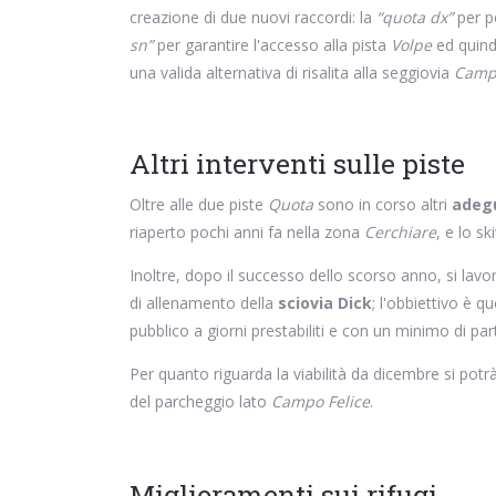
creazione di due nuovi raccordi: la
“quota dx”
per pe
sn”
per garantire l'accesso alla pista
Volpe
ed quindi
una valida alternativa di risalita alla seggiovia
Campo
Altri interventi sulle piste
Oltre alle due piste
Quota
sono in corso altri
adegu
riaperto pochi anni fa nella zona
Cerchiare
, e lo s
Inoltre, dopo il successo dello scorso anno, si lav
di allenamento della
sciovia Dick
; l'obbiettivo è qu
pubblico a giorni prestabiliti e con un minimo di par
Per quanto riguarda la viabilità da dicembre si pot
del parcheggio lato
Campo Felice
.
Miglioramenti sui rifugi