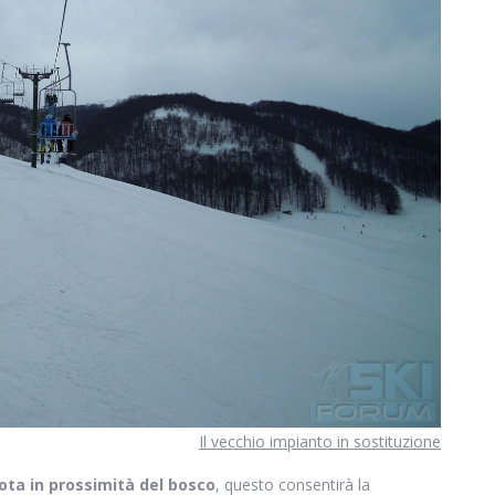
Il vecchio impianto in sostituzione
uota in prossimità del bosco
, questo consentirà la