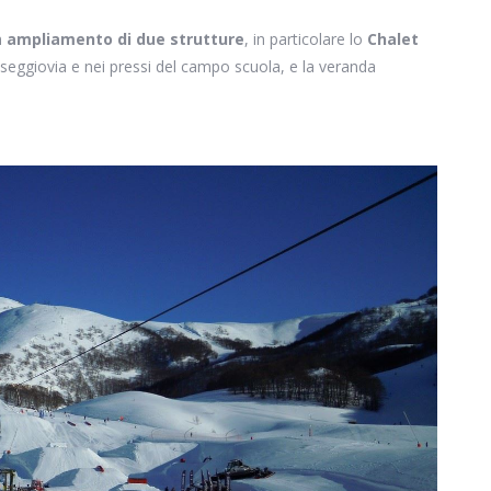
n
ampliamento di due strutture
, in particolare lo
Chalet
 seggiovia e nei pressi del campo scuola, e la veranda