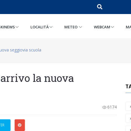
SKINEWS
LOCALITÀ
METEO
WEBCAM
MA
nuova seggiovia scuola
 arrivo la nuova
T
6174
TER