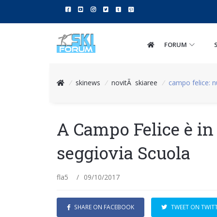
FORUM
/
skinews
/
novitÃ skiaree
/
campo felice: 
A Campo Felice è in
seggiovia Scuola
fla5
/
09/10/2017
SHARE ON FACEBOOK
TWEET ON TWIT