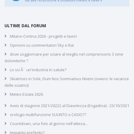
vai alle recensione e bollettini meteo e neve »
ULTIME DAL FORUM
Milano-Cortina 2026 - progetti e lavori
Opinioni su commentatori Sky e Rai
dove soggiornare per sciare al meglio nel comprensorio 3 cime
dolomitiche ?
Lo sci Ã¨ un'industria in salute?
Skiatrices in Sole, Dum Nos Somniamus Nivem (ovvero: le vacanze
delle sciatrici)
Meteo Estate 2026
Avvio di stagione 2021/20222 al Diavolezza (Engadina) - 23/10/2021
orologio multifunzione SUUNTO o CASIO??
Countdown, una foto al giorno nell'attesa...
Impianto preferito?