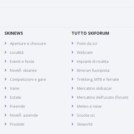
SKINEWS
TUTTO SKIFORUM
Aperture e chiusure
Piste da sci
Località
Webcam
Eventi e feste
Impianti di risalita
NovitÃ skiaree
Itinerari fuoripista
Competizioni e gare
Trekking, MTB e ferrate
Varie
Mercatino skibazar
Estate
Mercatino dell'usato (forum)
Freeride
Meteo e neve
NovitÃ aziende
Scuola sci
Prodotti
Skiworld