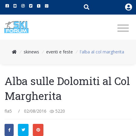
/
skinews
/
eventi e feste
/
l'alba al col margherita
Alba sulle Dolomiti al Col
Margherita
fla5
/
02/08/2016
5220