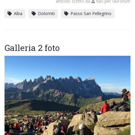
articolo scritto da
fla5
per
SkiForum
Alba
Dolomiti
Passo San Pellegrino
Galleria 2 foto