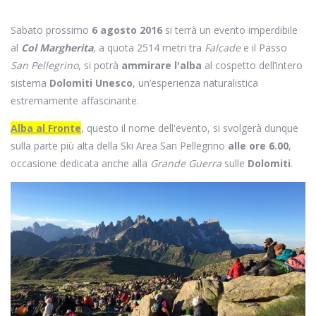
Sabato prossimo
6 agosto 2016
si terrà un evento imperdibile
al
Col Margherita
, a quota 2514 metri tra
Falcade
e il Passo
San Pellegrino
, si potrà
ammirare l'alba
al cospetto dell’intero
sistema
Dolomiti Unesco
, un’esperienza naturalistica
estremamente affascinante.
Alba al Fronte
, questo il nome dell'evento, si svolgerà dunque
sulla parte più alta della Ski Area San Pellegrino
alle ore 6.00
,
occasione dedicata anche alla
Grande Guerra
sulle
Dolomiti
.