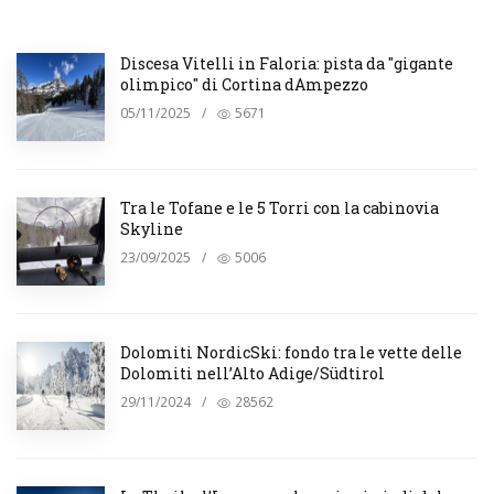
Discesa Vitelli in Faloria: pista da "gigante
olimpico" di Cortina dAmpezzo
05/11/2025
/
5671
Tra le Tofane e le 5 Torri con la cabinovia
Skyline
23/09/2025
/
5006
Dolomiti NordicSki: fondo tra le vette delle
Dolomiti nell’Alto Adige/Südtirol
29/11/2024
/
28562