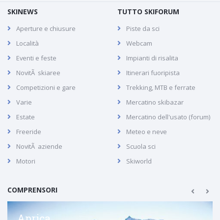
SKINEWS
TUTTO SKIFORUM
Aperture e chiusure
Piste da sci
Località
Webcam
Eventi e feste
Impianti di risalita
NovitÃ skiaree
Itinerari fuoripista
Competizioni e gare
Trekking, MTB e ferrate
Varie
Mercatino skibazar
Estate
Mercatino dell'usato (forum)
Freeride
Meteo e neve
NovitÃ aziende
Scuola sci
Motori
Skiworld
COMPRENSORI
Aprica