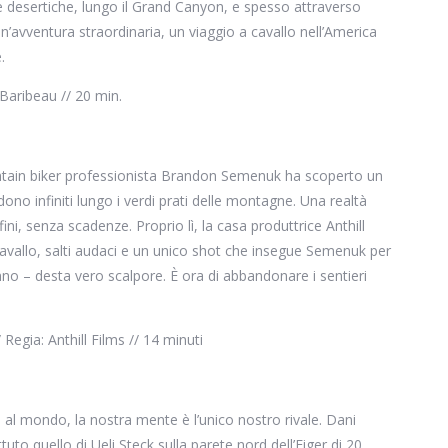
e desertiche, lungo il Grand Canyon, e spesso attraverso
’avventura straordinaria, un viaggio a cavallo nell’America
.
 Baribeau // 20 min.
untain biker professionista Brandon Semenuk ha scoperto un
ndono infiniti lungo i verdi prati delle montagne. Una realtà
fini, senza scadenze. Proprio lì, la casa produttrice Anthill
cavallo, salti audaci e un unico shot che insegue Semenuk per
nno – desta vero scalpore. È ora di abbandonare i sentieri
Regia: Anthill Films // 14 minuti
 al mondo, la nostra mente è l’unico nostro rivale. Dani
uto quello di Ueli Steck sulla parete nord dell’Eiger di 20