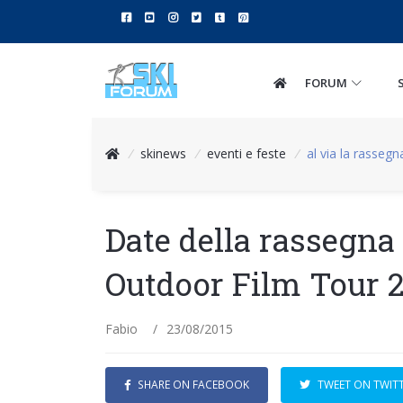
FORUM
/
skinews
/
eventi e feste
/
al via la rasseg
Date della rassegna
Outdoor Film Tour 
Fabio
/
23/08/2015
SHARE ON FACEBOOK
TWEET ON TWIT