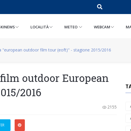
SKINEWS
LOCALITÀ
METEO
WEBCAM
MA
na "european outdoor film tour (eoft)" - stagione 2015/2016
 film outdoor European
T
2015/2016
2155
TER