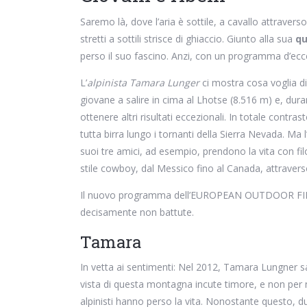
Saremo là, dove l’aria è sottile, a cavallo attraver
stretti a sottili strisce di ghiaccio. Giunto alla sua
qu
perso il suo fascino. Anzi, con un programma d’ec
L’
alpinista Tamara Lunger
ci mostra cosa voglia dir
giovane a salire in cima al Lhotse (8.516 m) e, dura
ottenere altri risultati eccezionali. In totale cont
tutta birra lungo i tornanti della Sierra Nevada. Ma
suoi tre amici, ad esempio, prendono la vita con filo
stile cowboy, dal Messico fino al Canada, attraver
Il nuovo programma dell’EUROPEAN OUTDOOR FILM 
decisamente non battute.
Tamara
In vetta ai sentimenti: Nel 2012, Tamara Lungner sal
vista di questa montagna incute timore, e non per nie
alpinisti hanno perso la vita. Nonostante questo, d