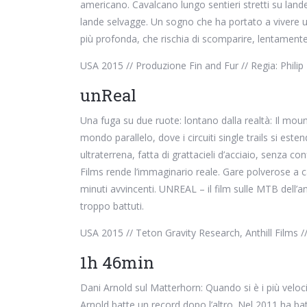
americano. Cavalcano lungo sentieri stretti su land
lande selvagge. Un sogno che ha portato a vivere un
più profonda, che rischia di scomparire, lentamente
USA 2015 // Produzione Fin and Fur // Regia: Philip
unReal
Una fuga su due ruote: lontano dalla realtà: Il mo
mondo parallelo, dove i circuiti single trails si este
ultraterrena, fatta di grattacieli d’acciaio, senza con
Films rende l’immaginario reale. Gare polverose a 
minuti avvincenti. UNREAL – il film sulle MTB dell’a
troppo battuti.
USA 2015 // Teton Gravity Research, Anthill Films // 
1h 46min
Dani Arnold sul Matterhorn: Quando si è i più veloci
Arnold batte un record dopo l’altro. Nel 2011 ha batt