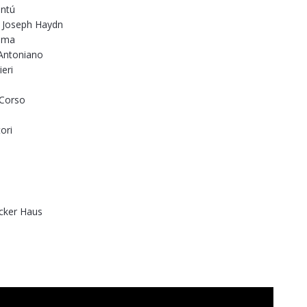
entú
m Joseph Haydn
Roma
Antoniano
eri
 Corso
ori
cker Haus