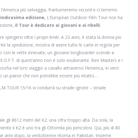
so l’America più selvaggia, frantumeremo record e ci terremo
indicesima edizione
, L’European Outdoor Film Tour non ha
cezione,
il Tour è dedicato ai giovani e ai ribelli
.
e spingersi oltre i propri limiti. A 23 anni, è stata la donna più
nte la spedizione, mostra di avere tutte le carte in regola per
rasto con le vette innevate, un giovane longboarder scende a
 l’E.O.F.T. di quest’anno non è solo esuberante. Ben Masters e i
sofia nel loro viaggio a cavallo attraverso l’America, in vero
so un paese che non potrebbe essere più intatto…
TOUR 15/16 vi condurrà su strade ignote – strade
e gli 8612 metri del K2: una cifra troppo alta. Da sola, la
nte il K2 è uno tra gli Ottomila più pericolosi. Qui, più di 80
ue anni dopo, la ventottenne ritorna in Pakistan. Insieme