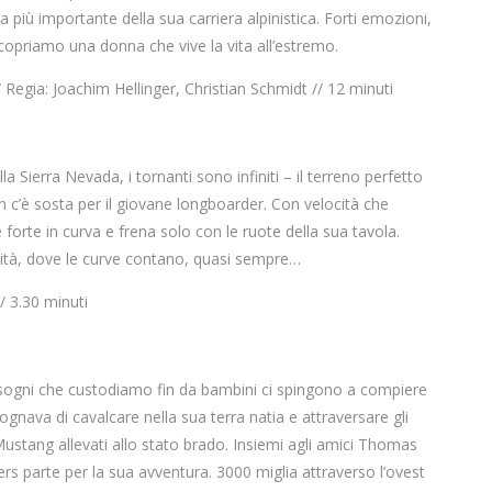
da più importante della sua carriera alpinistica. Forti emozioni,
scopriamo una donna che vive la vita all’estremo.
 Regia: Joachim Hellinger, Christian Schmidt // 12 minuti
a Sierra Nevada, i tornanti sono infiniti – il terreno perfetto
n c’è sosta per il giovane longboarder. Con velocità che
 forte in curva e frena solo con le ruote della sua tavola.
ità, dove le curve contano, quasi sempre…
/ 3.30 minuti
i sogni che custodiamo fin da bambini ci spingono a compiere
gnava di cavalcare nella sua terra natia e attraversare gli
Mustang allevati allo stato brado. Insiemi agli amici Thomas
 parte per la sua avventura. 3000 miglia attraverso l’ovest