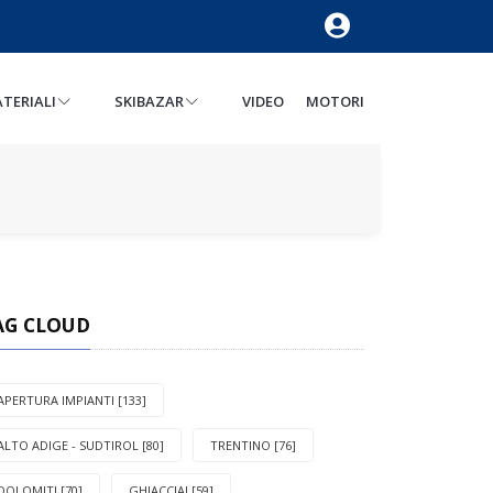
TERIALI
SKIBAZAR
VIDEO
MOTORI
AG CLOUD
APERTURA IMPIANTI [133]
ALTO ADIGE - SUDTIROL [80]
TRENTINO [76]
DOLOMITI [70]
GHIACCIAI [59]