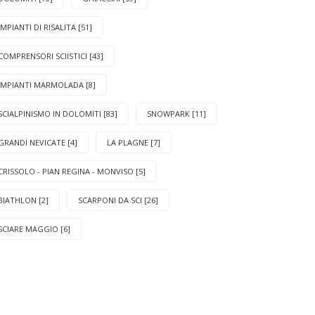
IMPIANTI DI RISALITA [51]
COMPRENSORI SCIISTICI [43]
IMPIANTI MARMOLADA [8]
SCIALPINISMO IN DOLOMITI [83]
SNOWPARK [11]
GRANDI NEVICATE [4]
LA PLAGNE [7]
CRISSOLO - PIAN REGINA - MONVISO [5]
BIATHLON [2]
SCARPONI DA SCI [26]
SCIARE MAGGIO [6]