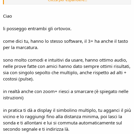
performante(ovviamente a parità di categoria)?
scusate se magari le domande sono banali ,ma in altre discussioni
più vecchie non ho trovato risposte alle mie domande.
Ciao
Grazie a tutti in anticipo
li posseggo entrambi gli ortovox.
come dici tu, hanno lo stesso software, il 3+ ha anche il tasto
per la marcatura.
sono molto comodi e intuitivi da usare, hanno ottimo audio,
nelle prove fatte con amici hanno dato sempre ottimi risultati,
sia con singolo sepolto che multiplo, anche rispetto ad alti +
costosi (pulse).
in realtà anche con zoom+ riesci a smarcare (è spiegato nelle
istruzioni)
in pratica ti dà a display il simbolino multiplo, tu agganci il più
vicino e lo raggiungi fino alla distanza minima, poi lasci la
sonda e ti allontani e lui si commuta automaticamente sul
secondo segnale e ti indirizza là.