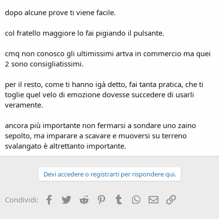
dopo alcune prove ti viene facile.
col fratello maggiore lo fai pigiando il pulsante.
cmq non conosco gli ultimissimi artva in commercio ma quei
2 sono consigliatissimi.
per il resto, come ti hanno igà detto, fai tanta pratica, che ti
toglie quel velo di emozione dovesse succedere di usarli
veramente.
ancora più importante non fermarsi a sondare uno zaino
sepolto, ma imparare a scavare e muoversi su terreno
svalangato è altrettanto importante.
Devi accedere o registrarti per rispondere qui.
Facebook
Twitter
Reddit
Pinterest
Tumblr
WhatsApp
Email
Link
Condividi: