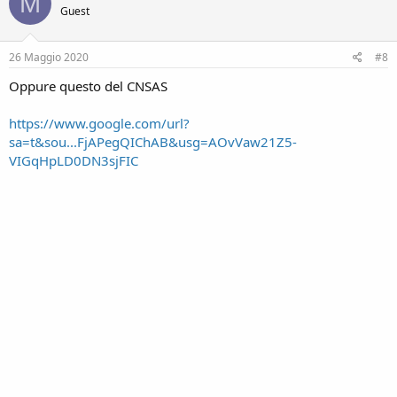
M
Guest
26 Maggio 2020
#8
Oppure questo del CNSAS
https://www.google.com/url?
sa=t&sou...FjAPegQIChAB&usg=AOvVaw21Z5-
VIGqHpLD0DN3sjFIC