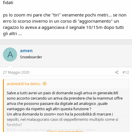
fidati
ps lo zoom mi pare che "tiri" veramente pochi metri... se non
erro lo scorso inverno in un corso di "aggiornamento" un
ragazzo lo aveva a agganciava il segnale 10/15m dopo tutti
gli altri ...
amen
A
Snowboarder
27 Maggio 2020
#12
andreski0 ha detto:
Salve a tutti avrei un paio di domande sugli artva in generale.MI
sono accorto cercando un artva da prendere che la mammut offre
artva che possono passare da digitale ad analogico ,quale
vantaggio da rispetto agli altri questa funzione ?
Un altra domanda lo zoom+ non ha la possibilità di marcare i
sepolti, nel malaugurato caso di seppellimento multiplo come si
farebbe?
Il 3+lo considerate rispetto ai mammut più o meno
Clicca per espandere...