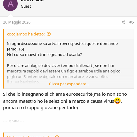
A
Guest
26 Maggio 2020
#5
cocojambo ha detto:
In ogni discussione su artva trovi risposte a queste domande
[emoji16]
Nel corso maestri ti insegnano ad usarlo?
Per usare analogico devi aver tempo di allenarti, se non hai
marcatura sepolti devi essere un figo e sarebbe utile analogico,
piglia un 3 antenne digitale con marcatore, e vai sciolto.
il 3+ va benissimo.
Clicca per espandere...
Il nuovo mammut ha un po' più di portata, mi pare 70m contro 50m
Si che lo insegnano si chiama eurosecuritè(ma io non sono
ancora maestro ho le selezioni a marzo a causa virus
,
prima ero troppo giovane per farle)
- - - Updated - - -