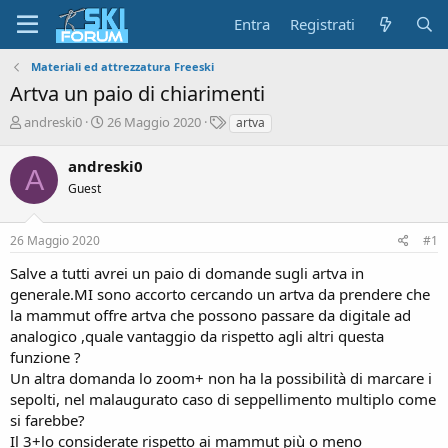
Entra
Registrati
Materiali ed attrezzatura Freeski
Artva un paio di chiarimenti
A
D
T
andreski0
26 Maggio 2020
artva
u
a
a
t
t
g
andreski0
A
o
a
Guest
r
d
e
'
d
i
26 Maggio 2020
#1
i
n
s
i
Salve a tutti avrei un paio di domande sugli artva in
c
z
generale.MI sono accorto cercando un artva da prendere che
u
i
la mammut offre artva che possono passare da digitale ad
s
o
analogico ,quale vantaggio da rispetto agli altri questa
s
i
funzione ?
o
Un altra domanda lo zoom+ non ha la possibilità di marcare i
n
sepolti, nel malaugurato caso di seppellimento multiplo come
e
si farebbe?
Il 3+lo considerate rispetto ai mammut più o meno