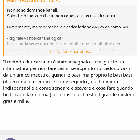
Matteo Harlock ha detto:
Non sono domande banali.
Solo che denotano che tu non conosca la tecnica di ricerca.
Brevemente, ma servirebbe la classica lezione ARTVA da corso SA1, ...
- digitale vs ricerca "analogica"
La seconda serve quando ci sono molti sepolti multipli in aree
ristrette e/o un sepolto con un vecchio artva starato. In questo caso
Clicca per espandere...
la digitale non funziona, vede un numero variabile di sepolti, non
aggancia, non fa le marcature o non le tiene. Uno passa in
Il metodo di ricerca mi è stato insegnato circa ,giusto un
analogico, col pieno controllo della portata, e bonifica
infarinatura per non fare casini se appunto succedono casini
sistematicamente la valanga con la tecnica della microgreca.
da un amico maestro, quindi le basi ,ma proprio le basi basi
BISOGNA OVVIAMENTE SAPERLA FARE. Altro motivo per usare
(il percorso da seguire e come seguirlo ,ma il minimo
l'analogica é che la portata massima di solito é maggiore (60m per
indispensabile e come sondare e scavare e cosa fare quando
Mammut e Pieps). Uno potrebbe usarla per agganciare il primo
ho trovato la minima ) le conosco ,è il resto il grande mistero
segnale e poi passare in digitale quando é piú vicino.
grazie mille.
.