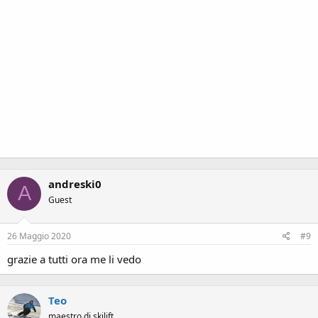
andreski0
A
Guest
26 Maggio 2020
#9
grazie a tutti ora me li vedo
Teo
maestro di skilift